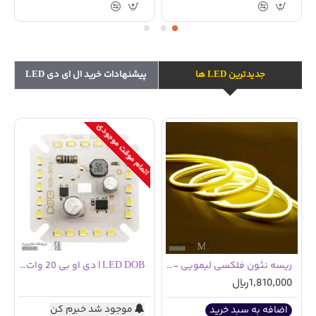
جدیدترین LED ها
پیشنهادات خرید ال ای دی LED
اتمام موقت موجودی
ریسه نئون فلکسی لیمویی - 100 سانتی متری
LED DOB | دی او بی 20 وات سفید مهتابی مربعی
1,810,000ریال
موجود شد خبرم کن
اضافه به سبد خرید