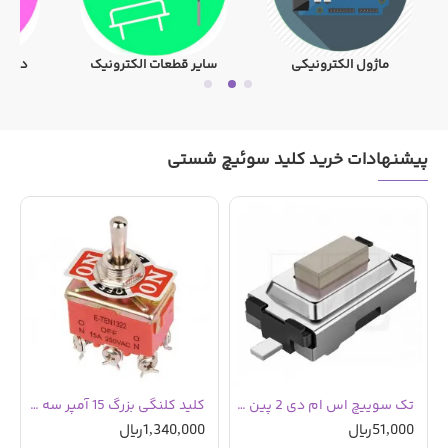
ماژول الکترونیکی
سایر قطعات الکترونیک
دیود تر
پیشنهادات خرید کلید سوئیچ شستی
تک سوییچ اس ام دی 2 پین 6*3 سایز 2.5 میلیمتر
کلید کلنگی بزرگ 15 آمپر سه حالت وسط خاموش مارک E-TEN1322 تایوان
51,000ریال
1,340,000ریال