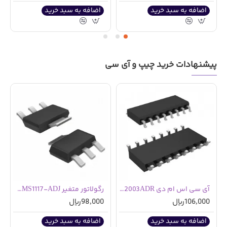
اضافه به سبد خرید
اضافه به سبد خرید
پیشنهادات خرید چیپ و آی سی
آی سی اس ام دی ULN2003ADR
رگولاتور متغیر AMS1117-ADJ اس ام دی SOT223
106,000ریال
98,000ریال
اضافه به سبد خرید
اضافه به سبد خرید