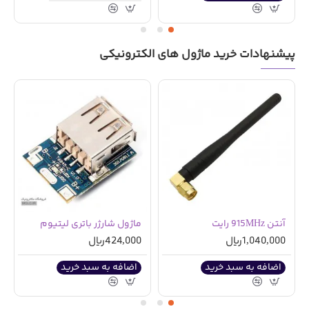
پیشنهادات خرید ماژول های الکترونیکی
آنتن 915MHz رایت
ماژول شارژر باتری لیتیوم
1,040,000ریال
424,000ریال
اضافه به سبد خرید
اضافه به سبد خرید