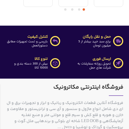
حمل و نقل رایگان
کنترل کیفیت
برای سبد خرید بیشتر از 5
بازرسی و تست تجهیزات مطابق
میلیون تومان
دستورالعمل
ارسال فوری
تنوع کالا
تحویل روزانه سفارشات به
بیش از 300 دسته بندی و
شرکت های حمل
10000 کالا
فروشگاه اینترنتی مکاترونیک
فروشگاه آنلاین قطعات الکترونیک و رباتیک و ابزار و تجهیزات برق و ال
ای دی شامل انواع ماژول و سنسور و آی سی و ترانزیستور و مقاومت و
خازن و هویه و قلع کش و سیم قلع و مولتی متر و منبع تغذیه
آزمایشگاهی و LED DOB شاخه ای بلوکی و برندهایی مثل گوت و
پروسکیت و گرداک و توشیبا و jwco , ...