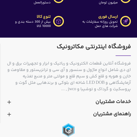
میلیون تومان
دستورالعمل
ارسال فوری
تنوع کالا
تحویل روزانه سفارشات به
بیش از 300 دسته بندی و
شرکت های حمل
10000 کالا
فروشگاه اینترنتی مکاترونیک
فروشگاه آنلاین قطعات الکترونیک و رباتیک و ابزار و تجهیزات برق و ال
ای دی شامل انواع ماژول و سنسور و آی سی و ترانزیستور و مقاومت و
خازن و هویه و قلع کش و سیم قلع و مولتی متر و منبع تغذیه
آزمایشگاهی و LED DOB شاخه ای بلوکی و برندهایی مثل گوت و
پروسکیت و گرداک و توشیبا و jwco , ...
خدمات مشتریان
راهنمای مشتریان