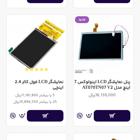
جدید
پنل نمایشگر LCD اینولوکس 7
نمایشگر LCD فول کالر 2.4
اینچ مدل AT070TN07 V2
اینچی
16,130,000ریال
5 یا بیشتر 11,181,800ریال
25 یا بیشتر 10,896,550ریال