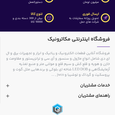
میلیون تومان
دستورالعمل
ارسال فوری
تنوع کالا
تحویل روزانه سفارشات به
بیش از 300 دسته بندی و
شرکت های حمل
10000 کالا
فروشگاه اینترنتی مکاترونیک
فروشگاه آنلاین قطعات الکترونیک و رباتیک و ابزار و تجهیزات برق و ال
ای دی شامل انواع ماژول و سنسور و آی سی و ترانزیستور و مقاومت و
خازن و هویه و قلع کش و سیم قلع و مولتی متر و منبع تغذیه
آزمایشگاهی و LED DOB شاخه ای بلوکی و برندهایی مثل گوت و
پروسکیت و گرداک و توشیبا و jwco , ...
خدمات مشتریان
راهنمای مشتریان