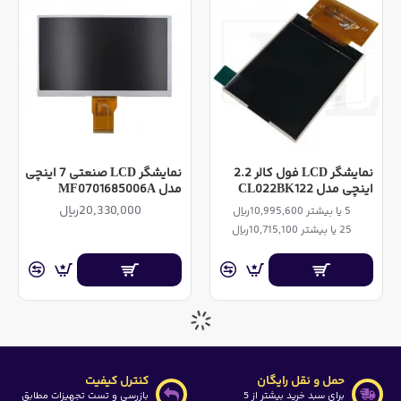
نمایشگر LCD فول کالر 2.2
نمایشگر LCD صنعتی 7 اینچی
اینچی مدل CL022BK122
مدل MF0701685006A
20,330,000ریال
5 یا بیشتر 10,995,600ریال
25 یا بیشتر 10,715,100ریال
حمل و نقل رایگان
کنترل کیفیت
برای سبد خرید بیشتر از 5
بازرسی و تست تجهیزات مطابق