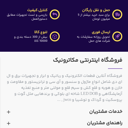
حمل و نقل رایگان
کنترل کیفیت
برای سبد خرید بیشتر از 5
بازرسی و تست تجهیزات مطابق
میلیون تومان
دستورالعمل
ارسال فوری
تنوع کالا
تحویل روزانه سفارشات به
بیش از 300 دسته بندی و
شرکت های حمل
10000 کالا
فروشگاه اینترنتی مکاترونیک
فروشگاه آنلاین قطعات الکترونیک و رباتیک و ابزار و تجهیزات برق و ال
ای دی شامل انواع ماژول و سنسور و آی سی و ترانزیستور و مقاومت و
خازن و هویه و قلع کش و سیم قلع و مولتی متر و منبع تغذیه
آزمایشگاهی و LED DOB شاخه ای بلوکی و برندهایی مثل گوت و
پروسکیت و گرداک و توشیبا و jwco , ...
خدمات مشتریان
راهنمای مشتریان