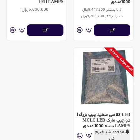
1000عددی
LED LAMPS
6,600,000ریال
5 یا بیشتر 9,447,200ریال
25 یا بیشتر 9,206,200ریال
اتمام موقت موجودی
LED کلاهی سفید چیپ بزرگ |
دو چیپ مارک MCLC LED
LAMPS بسته 1000 عددی
موجود شد خبرم
کن