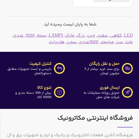
شما به پایان لیست رسیده اید.
LED
,
کلاهی
,
سفید
,
چیپ
,
بزرگ
,
مارک
,
LAMPS
,
بسته
,
1000
,
عددی
,
مات
,
سبز
,
میلیمتر
,
1000عددی
,
سوپر
,
هایبرایت
حمل و نقل رایگان
کنترل کیفیت
برای سبد خرید بیشتر از 5
بازرسی و تست تجهیزات مطابق
میلیون تومان
دستورالعمل
ارسال فوری
تنوع کالا
تحویل روزانه سفارشات به
بیش از 300 دسته بندی و
شرکت های حمل
10000 کالا
فروشگاه اینترنتی مکاترونیک
فروشگاه آنلاین قطعات الکترونیک و رباتیک و ابزار و تجهیزات برق و ال