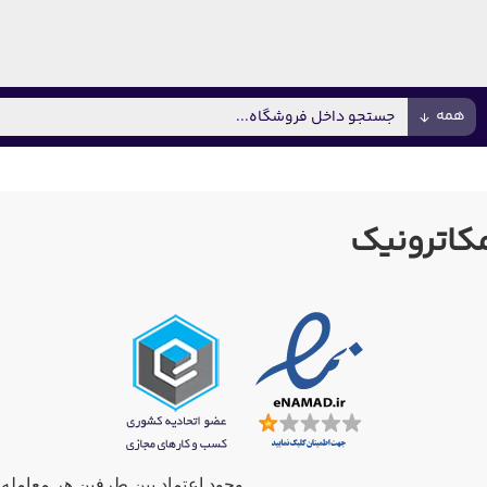
همه
مکاترونیک
وجود اعتماد بین طرفین هر معامله،