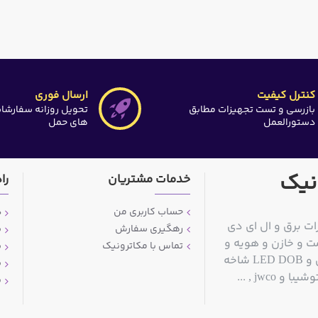
کنترل کیفیت
ارسال فوری
بازرسی و تست تجهیزات مطابق
تحویل روزانه سفارشا
دستورالعمل
های حمل
نیک
خدمات مشتریان
را
حساب کاربری من
د
ات برق و ال ای دی
رهگیری سفارش
ش
ت و خازن و هویه و
تماس با مکاترونیک
ش
قلع کش و سیم قلع و مولتی متر و منبع تغذیه آزمایشگاهی و LED DOB شاخه
ش
jwc , ...
پ