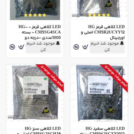
LED کلاهی قرمز HG
LED کلاهی قرمز - HG-
CM5R2UCYY12 اصلی و
CM5SG4SCA - بسته
اورجینال
1000عددی -درجه دو
موجود شد خبرم
موجود شد خبرم
کن
کن
اتمام موقت موجودی
اتمام موقت موجودی
LED کلاهی سفید HG
LED کلاهی سبز HG