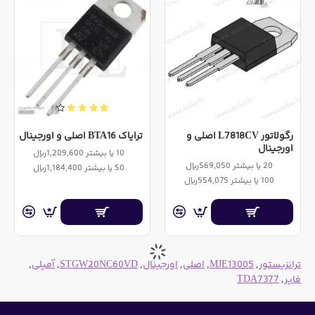
رگولاتور L7818CV اصلی و
ترایاک BTA16 اصلی و اورجینال
اورجینال
10 یا بیشتر 1,209,600ریال
20 یا بیشتر 569,050ریال
50 یا بیشتر 1,184,400ریال
100 یا بیشتر 554,075ریال
ترانزیستور
,
MJE13005
,
اصلی
,
اورجینال
,
STGW20NC60VD
,
آمپلی
,
فایر
,
TDA7377