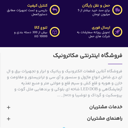
حمل و نقل رایگان
کنترل کیفیت
برای سبد خرید بیشتر از 5
بازرسی و تست تجهیزات مطابق
میلیون تومان
دستورالعمل
ارسال فوری
تنوع کالا
تحویل روزانه سفارشات به
بیش از 300 دسته بندی و
شرکت های حمل
10000 کالا
فروشگاه اینترنتی مکاترونیک
فروشگاه آنلاین قطعات الکترونیک و رباتیک و ابزار و تجهیزات برق و ال
ای دی شامل انواع ماژول و سنسور و آی سی و ترانزیستور و مقاومت و
خازن و هویه و قلع کش و سیم قلع و مولتی متر و منبع تغذیه
آزمایشگاهی و LED DOB شاخه ای بلوکی و برندهایی مثل گوت و
پروسکیت و گرداک و توشیبا و jwco , ...
خدمات مشتریان
راهنمای مشتریان