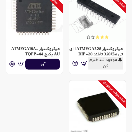
میکروکنترلر ATMEGA328 | ای
میکروکنترلر ATMEGA16A-
تی مگا 328 تایلند DIP-28
AU پکیج TQFP-44
موجود شد خبرم
کن
اتمام موقت موجودی