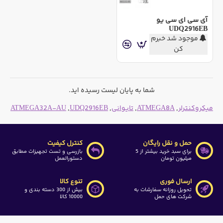
آی سی ای سی یو
UDQ2916EB
موجود شد خبرم
کن
شما به پایان لیست رسیده اید.
میکروکنترلر
,
ATMEGA8A
,
تایوانی
,
UDQ2916EB
,
ATMEGA32A-AU
حمل و نقل رایگان
کنترل کیفیت
برای سبد خرید بیشتر از 5
بازرسی و تست تجهیزات مطابق
میلیون تومان
دستورالعمل
ارسال فوری
تنوع کالا
تحویل روزانه سفارشات به
بیش از 300 دسته بندی و
شرکت های حمل
10000 کالا