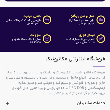
حمل و نقل رایگان
کنترل کیفیت
برای سبد خرید بیشتر از 5
بازرسی و تست تجهیزات مطابق
میلیون تومان
دستورالعمل
ارسال فوری
تنوع کالا
تحویل روزانه سفارشات به
بیش از 300 دسته بندی و
شرکت های حمل
10000 کالا
فروشگاه اینترنتی مکاترونیک
فروشگاه آنلاین قطعات الکترونیک و رباتیک و ابزار و تجهیزات برق و ال
ای دی شامل انواع ماژول و سنسور و آی سی و ترانزیستور و مقاومت و
خازن و هویه و قلع کش و سیم قلع و مولتی متر و منبع تغذیه
آزمایشگاهی و LED DOB شاخه ای بلوکی و برندهایی مثل گوت و
پروسکیت و گرداک و توشیبا و jwco , ...
خدمات مشتریان