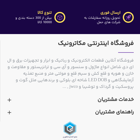
ارسال فوری
تنوع کالا
تحویل روزانه سفارشات به
بیش از 300 دسته بندی و
شرکت های حمل
10000 کالا
فروشگاه اینترنتی مکاترونیک
فروشگاه آنلاین قطعات الکترونیک و رباتیک و ابزار و تجهیزات برق و ال
ای دی شامل انواع ماژول و سنسور و آی سی و ترانزیستور و مقاومت و
خازن و هویه و قلع کش و سیم قلع و مولتی متر و منبع تغذیه
آزمایشگاهی و LED DOB شاخه ای بلوکی و برندهایی مثل گوت و
پروسکیت و گرداک و توشیبا و jwco , ...
خدمات مشتریان
راهنمای مشتریان