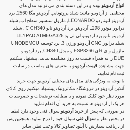
انواع آردوینو
بوده و در این دسته بندی می توانید مدل های
مختلفی از آردوینو مانند: شیلد پروتوتایپ آردوینو مگا 2560, برد
آردوینو لئوناردو LEONARDO, ماژول سنسور سطح آب, شیلد
درایور موتور L298 آردوینو, برد آردوینو نانو IC CH340, شیلد
آردوینو نانو, برد آردوینو لی لی پد LILYPAD ATMEGA328,
شیلد درایور CNC آردوینو ورژن 3, برد توسعه NODEMCU با
ماژول وای فای ESP8266 و مبدل CH340, برد آردوینو
DUE را به همراه قیمت به روز مشاهده نمایید. پیشنهاد میکنیم
جهت مشاهده
قیمت آردوینو
با تخفیف های مناسب در سایت
ثبت نام نمایید.
با توجه به ویژگی های مدل های مختلف آردوینو جهت خرید
آنلاین آردوینو در فروشگاه مکاترونیک پیشنهاد میکنیم روی کالای
مورد نظر خود کلیک نموده و با مطالعه توضیحات و خصوصیات
هر یک از آردوینو ها نسبت به خرید آن اقدام نمایید
در صورتی که پیش از
خرید آردوینو
سوال فنی وجود دارد لطفا
در بخش نظر و
سوال فنی
سوال خود را درج نمایید. همچنین پس
از دریافت سفارش با آپلود تصاویر کالا و ثبت نظر، سایر