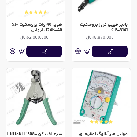
پانچر قیچی کروز پروسکیت
هویه 40 وات پروسکیت SI-
CP-3141
124B-40 تایوانی
18,870,000ریال
62,000,000ریال
مولتی متر آنالوگ | عقربه ای
سیم لخت کن PROSKIT 608-