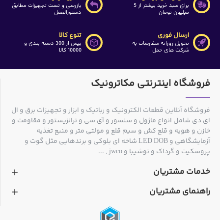
برای سبد خرید بیشتر از 5
بازرسی و تست تجهیزات مطابق
میلیون تومان
دستورالعمل
ارسال فوری
تنوع کالا
تحویل روزانه سفارشات به
بیش از 300 دسته بندی و
شرکت های حمل
10000 کالا
فروشگاه اینترنتی مکاترونیک
فروشگاه آنلاین قطعات الکترونیک و رباتیک و ابزار و تجهیزات برق و ال
ای دی شامل انواع ماژول و سنسور و آی سی و ترانزیستور و مقاومت و
خازن و هویه و قلع کش و سیم قلع و مولتی متر و منبع تغذیه
آزمایشگاهی و LED DOB شاخه ای بلوکی و برندهایی مثل گوت و
پروسکیت و گرداک و توشیبا و jwco , ...
خدمات مشتریان
راهنمای مشتریان