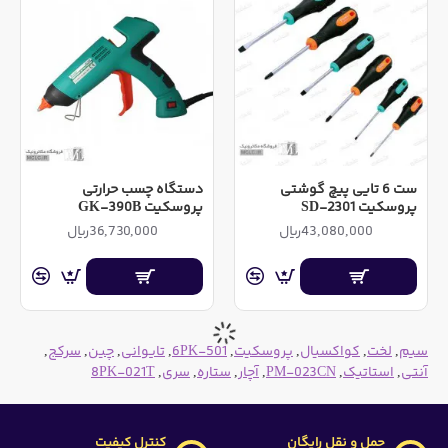
ست 6 تایی پیچ گوشتی
دستگاه چسب حرارتی
پروسکیت SD-2301
پروسکیت GK-390B
43,080,000ریال
36,730,000ریال
سیم
,
لخت
,
کواکسیال
,
پروسکیت
,
6PK-501
,
تایوانی
,
چین
,
سرکج
,
آنتی
,
استاتیک
,
PM-023CN
,
آچار
,
ستاره
,
سری
,
8PK-021T
حمل و نقل رایگان
کنترل کیفیت