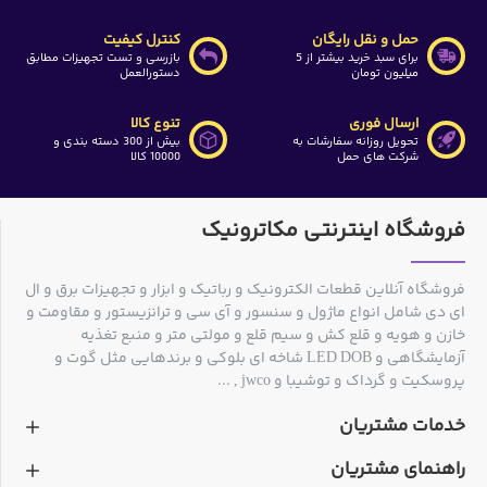
حمل و نقل رایگان
کنترل کیفیت
برای سبد خرید بیشتر از 5
بازرسی و تست تجهیزات مطابق
میلیون تومان
دستورالعمل
ارسال فوری
تنوع کالا
تحویل روزانه سفارشات به
بیش از 300 دسته بندی و
شرکت های حمل
10000 کالا
فروشگاه اینترنتی مکاترونیک
فروشگاه آنلاین قطعات الکترونیک و رباتیک و ابزار و تجهیزات برق و ال
ای دی شامل انواع ماژول و سنسور و آی سی و ترانزیستور و مقاومت و
خازن و هویه و قلع کش و سیم قلع و مولتی متر و منبع تغذیه
آزمایشگاهی و LED DOB شاخه ای بلوکی و برندهایی مثل گوت و
پروسکیت و گرداک و توشیبا و jwco , ...
خدمات مشتریان
راهنمای مشتریان