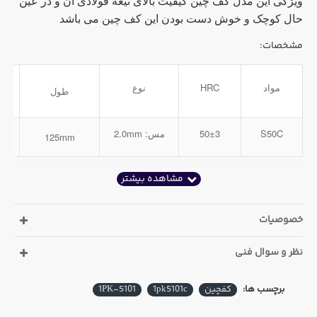
ویژگی این مدل کف چین کیفیت بالای تیغه فولادی آن و در عین
حال کوچک و خوش دست بودن این کف چین می باشد
مشخصات:
ب
مواد
HRC
نوع
طول
S50C
50±3
مس: 2.0mm
125mm
ک
خصوصیات
نظر و سوال فنی
برچسب ها:
کفچین
1pk5101c
1PK-5101