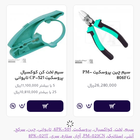
سیم چین پروسکیت PM-
سیم لخت کن کوکسیال
806FG
پروسکیت CP-521 تایوانی
26,280,000ریال
5 یا بیشتر 11,100,000ریال
25 یا بیشتر 10,810,000ریال
سیم
,
لخت
,
کواکسیال
,
پروسکیت
,
6PK-501
,
تایوانی
,
چین
,
سرکج
,
آنتی
,
استاتیک
,
PM-023CN
,
آچار
,
ستاره
,
سری
,
8PK-021T