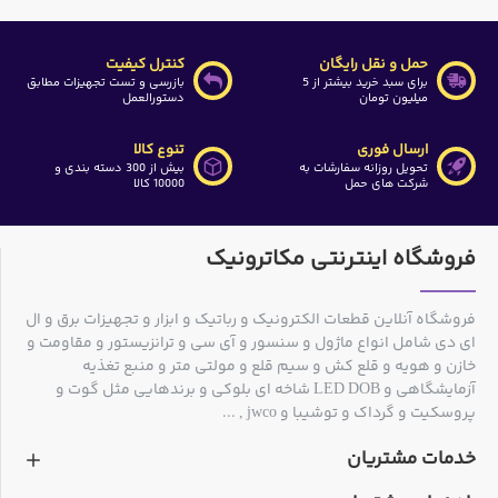
حمل و نقل رایگان
کنترل کیفیت
برای سبد خرید بیشتر از 5
بازرسی و تست تجهیزات مطابق
میلیون تومان
دستورالعمل
ارسال فوری
تنوع کالا
تحویل روزانه سفارشات به
بیش از 300 دسته بندی و
شرکت های حمل
10000 کالا
فروشگاه اینترنتی مکاترونیک
فروشگاه آنلاین قطعات الکترونیک و رباتیک و ابزار و تجهیزات برق و ال
ای دی شامل انواع ماژول و سنسور و آی سی و ترانزیستور و مقاومت و
خازن و هویه و قلع کش و سیم قلع و مولتی متر و منبع تغذیه
آزمایشگاهی و LED DOB شاخه ای بلوکی و برندهایی مثل گوت و
پروسکیت و گرداک و توشیبا و jwco , ...
خدمات مشتریان