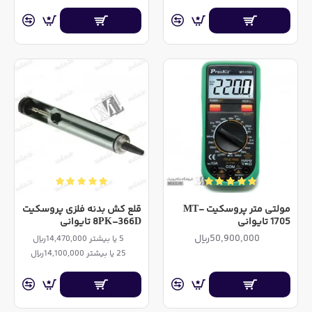
مولتی متر پروسکیت MT-
قلع کش بدنه فلزی پروسکیت
1705 تایوانی
8PK-366D تایوانی
50,900,000ریال
5 یا بیشتر 14,470,000ریال
25 یا بیشتر 14,100,000ریال