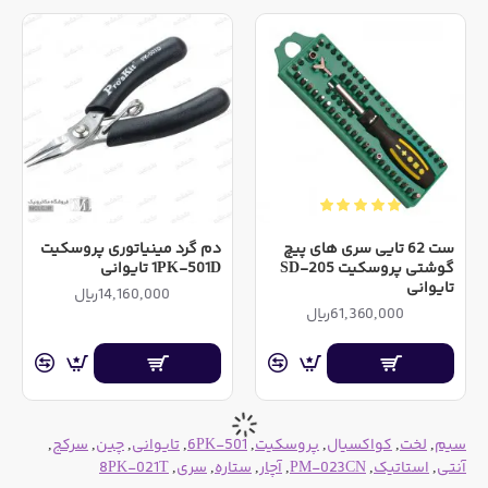
ست 62 تایی سری های پیچ
دم گرد مینیاتوری پروسکیت
گوشتی پروسکیت SD-205
1PK-501D تایوانی
تایوانی
14,160,000ریال
61,360,000ریال
سیم
,
لخت
,
کواکسیال
,
پروسکیت
,
6PK-501
,
تایوانی
,
چین
,
سرکج
,
آنتی
,
استاتیک
,
PM-023CN
,
آچار
,
ستاره
,
سری
,
8PK-021T