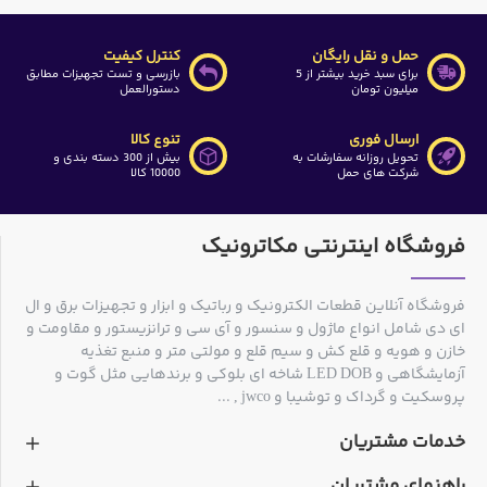
حمل و نقل رایگان
کنترل کیفیت
برای سبد خرید بیشتر از 5
بازرسی و تست تجهیزات مطابق
میلیون تومان
دستورالعمل
ارسال فوری
تنوع کالا
تحویل روزانه سفارشات به
بیش از 300 دسته بندی و
شرکت های حمل
10000 کالا
فروشگاه اینترنتی مکاترونیک
فروشگاه آنلاین قطعات الکترونیک و رباتیک و ابزار و تجهیزات برق و ال
ای دی شامل انواع ماژول و سنسور و آی سی و ترانزیستور و مقاومت و
خازن و هویه و قلع کش و سیم قلع و مولتی متر و منبع تغذیه
آزمایشگاهی و LED DOB شاخه ای بلوکی و برندهایی مثل گوت و
پروسکیت و گرداک و توشیبا و jwco , ...
خدمات مشتریان
راهنمای مشتریان