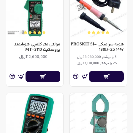
هویه سرامیکی PROSKIT SI-
مولتی متر کلمپی هوشمند
130B-25 14W
پروسکیت MT-3110
112,600,000ریال
5 یا بیشتر 38,080,000ریال
25 یا بیشتر 37,110,000ریال