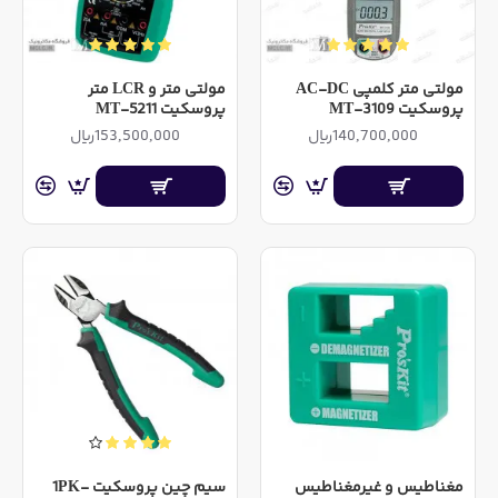
مولتی متر کلمپی AC-DC
مولتی متر و LCR متر
پروسکیت MT-3109
پروسکیت MT-5211
140,700,000ریال
153,500,000ریال
مغناطیس و غیرمغناطیس
سیم چین پروسکیت 1PK-