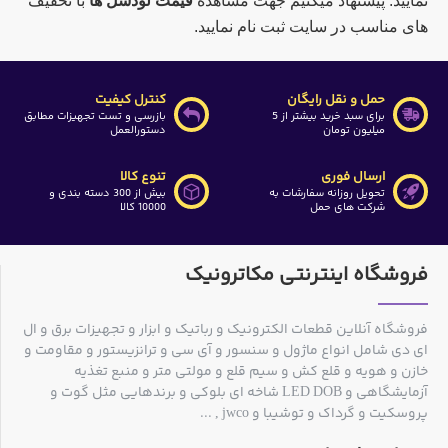
نمایید. پیشنهاد میکنیم جهت مشاهده
قیمت لودسل ها
با تخفیف
های مناسب در سایت ثبت نام نمایید.
حمل و نقل رایگان
کنترل کیفیت
برای سبد خرید بیشتر از 5
بازرسی و تست تجهیزات مطابق
میلیون تومان
دستورالعمل
ارسال فوری
تنوع کالا
تحویل روزانه سفارشات به
بیش از 300 دسته بندی و
شرکت های حمل
10000 کالا
فروشگاه اینترنتی مکاترونیک
فروشگاه آنلاین قطعات الکترونیک و رباتیک و ابزار و تجهیزات برق و ال
ای دی شامل انواع ماژول و سنسور و آی سی و ترانزیستور و مقاومت و
خازن و هویه و قلع کش و سیم قلع و مولتی متر و منبع تغذیه
آزمایشگاهی و LED DOB شاخه ای بلوکی و برندهایی مثل گوت و
پروسکیت و گرداک و توشیبا و jwco , ...