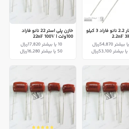
خازن مایلار 2.2 نانو فاراد 3 کیلو
خازن پلی استر 22 نانو فاراد
100ولت | 22nF 100V
10 یا بیشتر 17,820ریال
50 یا بیشتر 16,280ریال