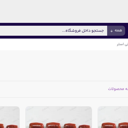
همه
ی استر
ه محصولات