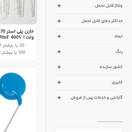
ولتاژ قابل تحمل
حداکثر دمای قابل تحمل
ابعاد
ولت | 470nF 400V
20 یا بیشتر 135,270ریال
رنگ
100 یا بیشتر 123,580ریال
کشور سازنده
کاربری
گارانتی و خدمات پس از فروش
بازدیدهای اخیر