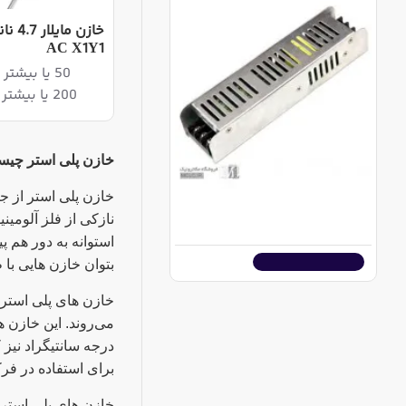
AC X1Y1
50 یا بیشتر 91,140ریال
200 یا بیشتر 88,200ریال
خازن پلی استر چی
خازن پلی استر از ج
آداپتور سوئیچینگ فلزی اسلیم 24 ولت 400 وات
نازکی از فلز آلومین
22,860,000ریال
استوانه به دور هم پ
اضافه به سبد خرید
بتوان خازن هایی با ظ
خازن های پلی استر 
درجه سانتیگراد نیز کا
برای استفاده در فرک