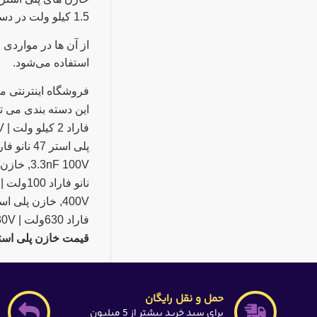
1.5 کیلو ولت در دسترس هستند و با تلرانس های 5، 10 و 20 درصد ارائه می‌شوند.
از آن ها در موارد
استفاده می‌شود.
فروشگاه اینترنتی 
فاراد 630ولت | 100nF 630V, خازن مایلار 10 نانو فاراد 3کیلوولت | 10nF 3KV را به همراه قیمت به روز مشاهده نمایید. پیشنهاد میکنیم جهت مشاهده
قیمت خازن پلی است
حمل و نقل رایگان
برای سبد خرید بیشتر از 5 میلیون