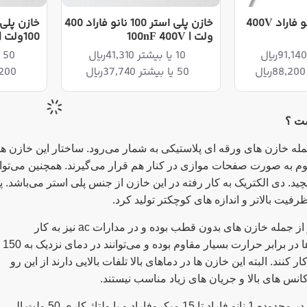
خازن مایلار 4.7 نانو فاراد 400V
خازن پلی استر 100 نانو فاراد 400
ولت | 100nF 400V
100ولت | 1nF 100V
10 یا بیشتر 41,310ریال
50 یا بیشتر 10,530ریال
50 یا بیشتر 37,740ریال
200 یا بیشتر 9,620ری
ست ؟
مله خازن های ورقه ای پلاستیکی به شمار می‌رود. ساختار این خازن ها
یوم به صورت صفحات موازی در کنار هم قرار می‌گیرند. همچنین می‌توان ی
یچید. دی الکتریک به کار رفته در این خازن از جنس پلی استر می‌باشد. 
رفیت بالاتر و اندازه های کوچکتر تولید کرد.
از جمله خازن های بدون قطب بوده و در مدارات
ac
نیز به کار
می‌روند. این خازن ها در برابر حرارت بسیار مقاوم بوده و می‌توانند در دمای نزدیک به 150
ر کنند. البته این خازن ها در دماهای بالا تلفات بالایی دارند از این رو
انس های بالا و جریان های زیاد مناسب نیستند.
خازن های پلی استر در محدوده 1 نانو فاراد تا 15 میکروفاراد و با ولتاژ کاری 50 ولت الی