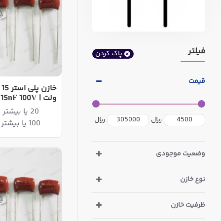
فیلتر
پاک کردن
قیمت
ولت | 15nF 100V
20 یا بیشتر 21,060ریال
ریال
ریال
100 یا بیشتر 19,240ریال
وضعیت موجودی
نوع خازن
ظرفیت خازن