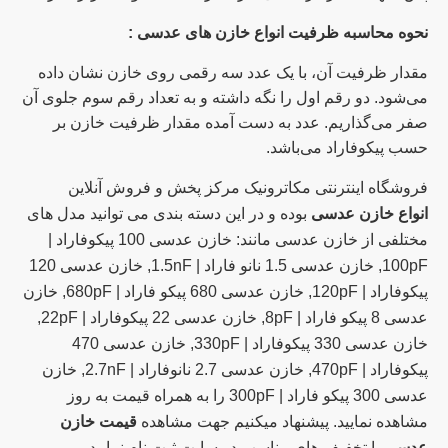
نحوه محاسبه ظرفیت انواع خازن های عدسی :
مقدار ظرفیت آن، با یک عدد سه رقمی روی خازن نشان داده
می‌شود. دو رقم اول را نگه داشته و به تعداد رقم سوم جلوی آن
صفر می‌گذاریم. عدد به دست آمده مقدار ظرفیت خازن بر
حسب پیکوفاراد می‌باشد.
فروشگاه اینترنتی مکاترونیک مرکز پخش و فروش آنلاین
انواع خازن عدسی
بوده و در این دسته بندی می توانید مدل های
مختلفی از خازن عدسی مانند: خازن عدسی 100 پیکوفاراد |
100pF, خازن عدسی 1.5 نانو فاراد | 1.5nF, خازن عدسی 120
پیکوفاراد | 120pF, خازن عدسی 680 پیکو فاراد | 680pF, خازن
عدسی 8 پیکو فاراد | 8pF, خازن عدسی 22 پیکوفاراد | 22pF,
خازن عدسی 330 پیکوفاراد | 330pF, خازن عدسی 470
پیکوفاراد | 470pF, خازن عدسی 2.7 نانوفاراد | 2.7nF, خازن
عدسی 300 پیکو فاراد | 300pF را به همراه قیمت به روز
مشاهده نمایید. پیشنهاد میکنیم جهت مشاهده
قیمت خازن
عدسی
با تخفیف های مناسب در سایت ثبت نام نمایید.