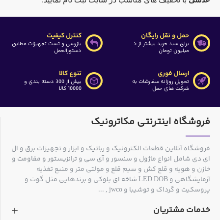
حمل و نقل رایگان
کنترل کیفیت
برای سبد خرید بیشتر از 5
بازرسی و تست تجهیزات مطابق
میلیون تومان
دستورالعمل
ارسال فوری
تنوع کالا
تحویل روزانه سفارشات به
بیش از 300 دسته بندی و
شرکت های حمل
10000 کالا
فروشگاه اینترنتی مکاترونیک
فروشگاه آنلاین قطعات الکترونیک و رباتیک و ابزار و تجهیزات برق و ال
ای دی شامل انواع ماژول و سنسور و آی سی و ترانزیستور و مقاومت و
خازن و هویه و قلع کش و سیم قلع و مولتی متر و منبع تغذیه
آزمایشگاهی و LED DOB شاخه ای بلوکی و برندهایی مثل گوت و
پروسکیت و گرداک و توشیبا و jwco , ...
خدمات مشتریان