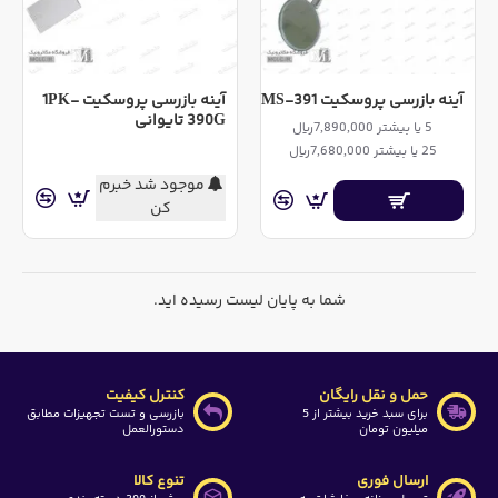
آینه بازرسی پروسکیت MS-391
آینه بازرسی پروسکیت 1PK-
390G تایوانی
5 یا بیشتر 7,890,000ریال
25 یا بیشتر 7,680,000ریال
موجود شد خبرم
کن
شما به پایان لیست رسیده اید.
حمل و نقل رایگان
کنترل کیفیت
برای سبد خرید بیشتر از 5
بازرسی و تست تجهیزات مطابق
میلیون تومان
دستورالعمل
ارسال فوری
تنوع کالا