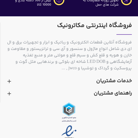
تحویل روزانه سفارشات به
بیش از 300 دسته بندی و
شرکت های حمل
10000 کالا
فروشگاه اینترنتی مکاترونیک
فروشگاه آنلاین قطعات الکترونیک و رباتیک و ابزار و تجهیزات برق و ال
ای دی شامل انواع ماژول و سنسور و آی سی و ترانزیستور و مقاومت و
خازن و هویه و قلع کش و سیم قلع و مولتی متر و منبع تغذیه
آزمایشگاهی و LED DOB شاخه ای بلوکی و برندهایی مثل گوت و
پروسکیت و گرداک و توشیبا و jwco , ...
خدمات مشتریان
راهنمای مشتریان