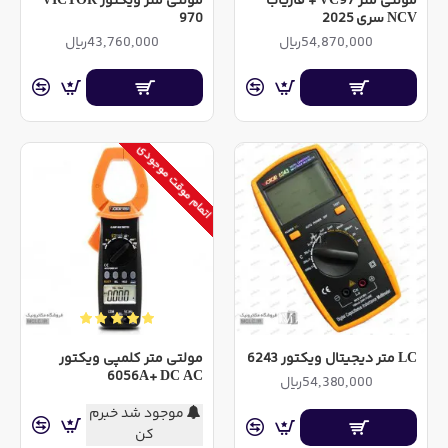
مولتی متر VC97 + فازیاب
مولتی متر ویکتور VICTOR
NCV سری 2025
970
54,870,000ریال
43,760,000ریال
اتمام موقت موجودی
LC متر دیجیتال ویکتور 6243
مولتی متر کلمپی ویکتور
6056A+ DC AC
54,380,000ریال
موجود شد خبرم
کن