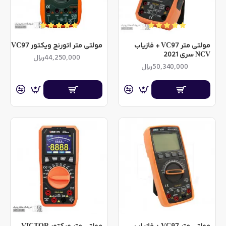
مولتی متر VC97 + فازیاب
مولتی متر اتورنج ویکتور VC97
NCV سری 2021
44,250,000ریال
50,340,000ریال