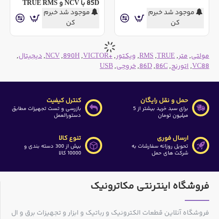
85D با NCV و TRUE RMS
موجود شد خبرم
موجود شد خبرم
کن
کن
مولتی
,
متر
,
TRUE
,
RMS
,
ویکتور
,
+VICTOR
,
890H
,
NCV
,
دیجیتال
,
VC88
,
اتورنج
,
86C
,
86D
,
خروجی
,
USB
حمل و نقل رایگان
کنترل کیفیت
برای سبد خرید بیشتر از 5
بازرسی و تست تجهیزات مطابق
میلیون تومان
دستورالعمل
ارسال فوری
تنوع کالا
تحویل روزانه سفارشات به
بیش از 300 دسته بندی و
شرکت های حمل
10000 کالا
فروشگاه اینترنتی مکاترونیک
فروشگاه آنلاین قطعات الکترونیک و رباتیک و ابزار و تجهیزات برق و ال