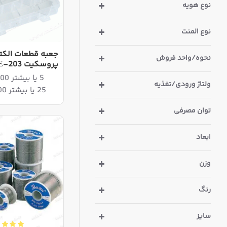
سیم چین
نوع هویه
سیم چین و سیم لخت کن
نوع المنت
فاز متر
جعبه قطعات الکت
نحوه/واحد فروش
پروسکیت 203-132E تایوانی
قلع | سیم لحیم
5 یا بیشتر 6,320,000ریال
ولتاژ ورودی/تغذیه
25 یا بیشتر 6,160,000ریال
قلع کش | سیم قلع کش
توان مصرفی
مولتی متر دیجیتال
ابعاد
نوک هویه
وزن
هویه لحیمکاری
رنگ
پیچ گوشتی موبایلی
سایز
آچار پرس فیش BNC | RCA