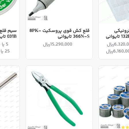
رونیکی
قلع کش قوی پروسکیت 8PK-
366N-S تایوانی
031B تایوانی
15,290,000ریال
5 یا بیشتر 4,730,000ریال
25 یا بیشتر 4,610,000ریال