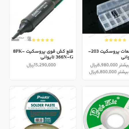
جعبه قطعات پروسکیت 203-
قلع کش قوی پروسکیت 8PK-
366N-G تایوانی
15,290,000ریال