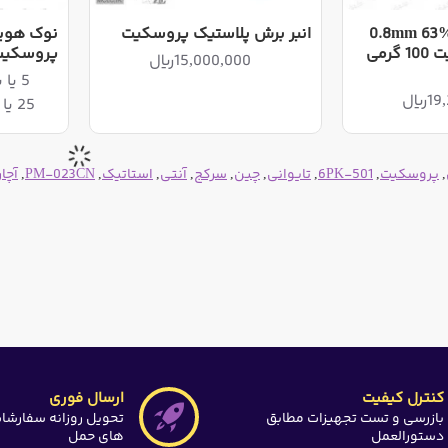
0.8mm 63% 8P-
انبر برش پلاستیک پروسکیت
033A-L پروسکیت 100 گرمی
پروسکیت S120T-4SB
15,000,000ریال
5 یا بیشتر 3,980,000ریال
یال
25 یا بیشتر 3,880,000ریال
,
پروسکیت
,
6PK-501
,
تایوانی
,
چین
,
سرکج
,
آنتی
,
استاتیک
,
PM-023CN
,
آچار
کنترل کیفیت
ارسال فوری
بازرسی و تست تجهیزات مطابق
تحویل روزانه سفارشا
دستورالعمل
های حمل