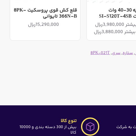
نوک هویه 30-40 وات
قلع کش قوی پروسکیت 8PK-
SI-
366N-B تایوانی
15,290,000ریال
,
ستاره
,
سری
,
8PK-021T
تنوع کالا
ت به شرکت
بیش از 300 دسته بندی و 10000
کالا