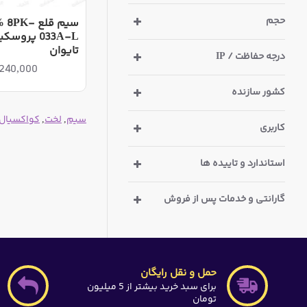
حجم
سیم قلع K
ابزار و مواد لحیمکاری
تایوان
درجه حفاظت / IP
ذره بین دستی و چشمی
19,240,000ر
مولتی متر آنالوگ
کشور سازنده
آچار کانکتور مخابراتی | پاوری |
سیم
,
لخت
,
کواکسیال
کاربری
کروز | IDC
ابزار تست و اندازه گیری
استاندارد و تاییده ها
ابزار و تجهیزات الکترونیک
گارانتی و خدمات پس از فروش
ابزارکار برق صنعتی
دریل | فرز
حمل و نقل رایگان
برای سبد خرید بیشتر از 5 میلیون
لوپ و ذره بین رومیزی
تومان