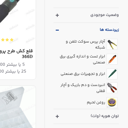
وضعیت موجودی
زیردسته ها
آچار پرس سوکت تلفن و
شبکه
ابزار تست و اندازه گیری برق
366D
صنعتی
5 یا بیشتر 3,480,000ریال
25 یا بیشتر 3,390,000ریال
ابزار و تجهیزات برق صنعتی
انبردست و دم باریک و آچار
قفلی
روغن لحیم
سیم قلع کش
توان هویه (وات)