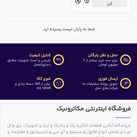
کن
شما به پایان لیست رسیده اید.
حمل و نقل رایگان
کنترل کیفیت
برای سبد خرید بیشتر از 5
بازرسی و تست تجهیزات مطابق
میلیون تومان
دستورالعمل
ارسال فوری
تنوع کالا
تحویل روزانه سفارشات به
بیش از 300 دسته بندی و
شرکت های حمل
10000 کالا
فروشگاه اینترنتی مکاترونیک
فروشگاه آنلاین قطعات الکترونیک و رباتیک و ابزار و تجهیزات برق و ال
ای دی شامل انواع ماژول و سنسور و آی سی و ترانزیستور و مقاومت و