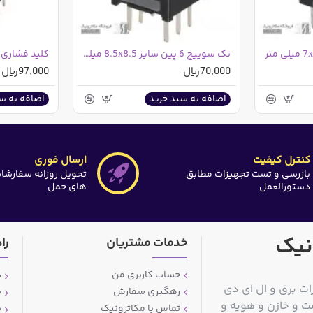
تک سوییچ 6 پین سایز 8.5x8.5 میلی متر
کلید فشاری 6 پین سایز 8x8 میلی متر
70,000ریال
97,000ریال
اضافه به سبد خرید
اضافه به س
کنترل کیفیت
ارسال فوری
بازرسی و تست تجهیزات مطابق
تحویل روزانه سفارشا
دستورالعمل
های حمل
نیک
خدمات مشتریان
را
حساب کاربری من
د
ات برق و ال ای دی
رهگیری سفارش
ش
ت و خازن و هویه و
تماس با مکاترونیک
ش