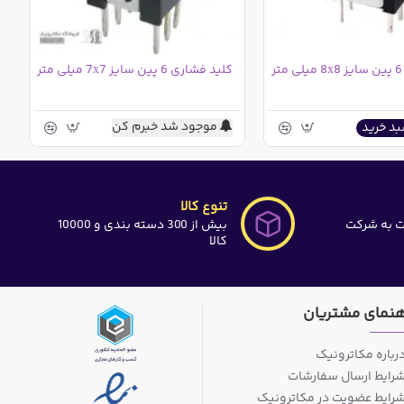
کلید فشاری 6 پین سایز 7x7 میلی متر
موجود شد خبرم کن
بد خرید
تنوع کالا
ت به شرکت
بیش از 300 دسته بندی و 10000
کالا
هنمای مشتریان
رباره مکاترونیک
رایط ارسال سفارشات
رایط عضویت در مکاترونیک