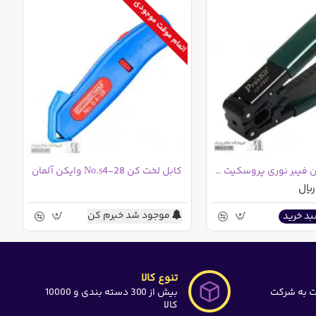
اتمام موقت موجودی
سیم لخت کن فیبر نوری پروسکیت CP-FB01N
کابل لخت کن No.s4-28 وایکن آلمان
موجود شد خبرم کن
بد خرید
تنوع کالا
ت به شرکت
بیش از 300 دسته بندی و 10000
کالا