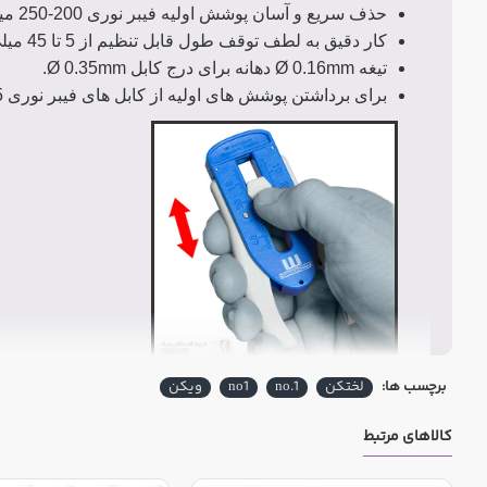
حذف سریع و آسان پوشش اولیه فیبر نوری 200-250 میکرومتر
کار دقیق به لطف توقف طول قابل تنظیم از 5 تا 45 میلی متر
تیغه Ø 0.16mm دهانه برای درج کابل Ø 0.35mm.
برای برداشتن پوشش های اولیه از کابل های فیبر نوری Ø 0.125 میلی متر.
برچسب ها:
لختکن
no.1
no1
ویکن
کالاهای مرتبط