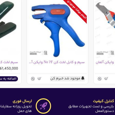
اتمام موقت موجودی
سیم و کابل لخت کن No 7F وایکن آلمان
61,450,000ریال
موجود شد خبرم کن
اضافه به س
کنترل کیفیت
ارسال فوری
بازرسی و تست تجهیزات مطابق
تحویل روزانه سفارشا
دستورالعمل
های حمل