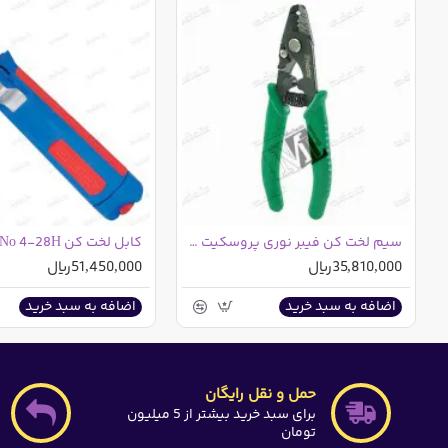
سیم لخت کن فیبر نوری پروسکیت 8PK-326 تایوانی
کابل لخت کن No 4-28H وایکن آلمان
35,810,000ریال
51,450,000ریال
اضافه به سبد خرید
اضافه به سبد خرید
حمل و نقل رایگان
برای سبد خرید بیشتر از 5 میلیون
تومان