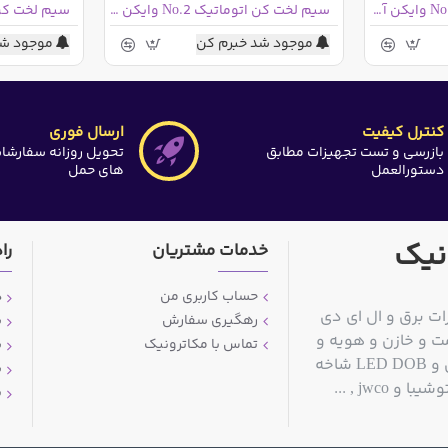
سیم و کابل لخت کن No 7F وایکن آلمان
سیم لخت کن اتوماتیک No.2 وایکن آلمان
موجود شد خبرم کن
موجود شد
کنترل کیفیت
ارسال فوری
بازرسی و تست تجهیزات مطابق
تحویل روزانه سفارشا
دستورالعمل
های حمل
نیک
خدمات مشتریان
را
حساب کاربری من
د
ات برق و ال ای دی
رهگیری سفارش
ش
ت و خازن و هویه و
تماس با مکاترونیک
ش
قلع کش و سیم قلع و مولتی متر و منبع تغذیه آزمایشگاهی و LED DOB شاخه
ش
jwc , ...
پ