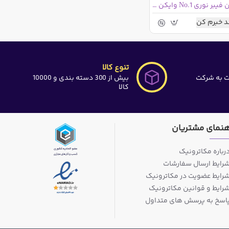
سیم لخت کن فیبر نوری No.1 وایکن آلمان
 خبرم کن
تنوع کالا
ت به شرکت
بیش از 300 دسته بندی و 10000
کالا
هنمای مشتریان
رباره مکاترونیک
رایط ارسال سفارشات
رایط عضویت در مکاترونیک
رایط و قوانین مکاترونیک
اسخ به پرسش های متداول