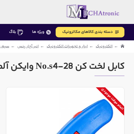
دسته بندی کالاهای مکاترونیک
ویژه ها
بلاگ
الکترونیک
ابزار و تجهیزات الکترونیک
انبر آچار پنس
سیم چ
کابل لخت کن No.s4-28 وایکن آلمان
اتمام موقت موجودی