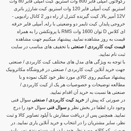
رگولاتور, آمپلی فایر 800 وات استریو, کیت آمپلی فایر 80 وات
استریو, کیت آمپلی فایر 120 وات استریو, کیت شارژر باتری
12V آمپر بالا, کیت گیرنده کنترل از راه دور 2 کانال رادیویی -
خروجی پایدار, کیت تایمر دو وضعیتی با رله, آمپلی فایر حرفه
ای کلاس D توان 1600 وات RMS با پروتکشن را به همراه
قیمت به روز مشاهده نمایید. پیشنهاد میکنیم جهت مشاهده
قیمت کیت کاربردی / صنعتی
با تخفیف های مناسب در سایت
ثبت نام نمایید.
با توجه به ویژگی های مدل های مختلف کیت کاربردی / صنعتی
جهت خرید آنلاین کیت کاربردی / صنعتی در فروشگاه مکاترونیک
پیشنهاد میکنیم روی کالای مورد نظر خود کلیک نموده و با
مطالعه توضیحات و خصوصیات هر یک از کیت کاربردی /
صنعتی ها نسبت به خرید آن اقدام نمایید.
در صورتی که پیش از
خرید کیت کاربردی / صنعتی
سوال فنی
وجود دارد لطفا در بخش نظر و
سوال فنی
سوال خود را درج
نمایید. همچنین پس از دریافت سفارش با آپلود تصاویر کالا و ثبت
نظر، سایر مشتریان را در انتخاب و خرید آنلاین یاری نمایید. در
صورتی که کالای مورد نظر خود را در این دسته بندی نمی یابید،