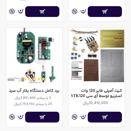
کیت آمپلی فایر 120 وات
برد کامل دستگاه بخار آب سرد
استریو توسط آی سی STK120
5 یا بیشتر 3,851,400ریال
10,410,000ریال
25 یا بیشتر 3,753,150ریال