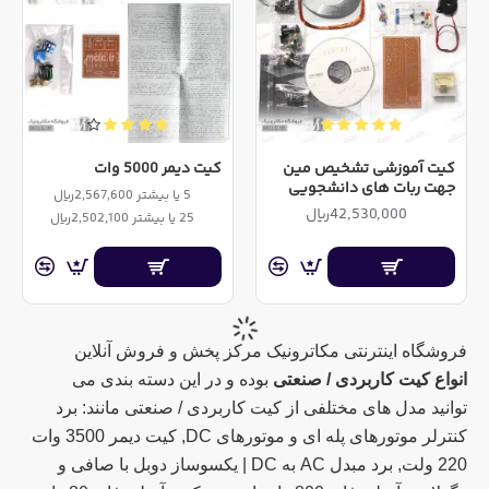
کیت آموزشی تشخیص مین
کیت دیمر 5000 وات
جهت ربات های دانشجویی
5 یا بیشتر 2,567,600ریال
42,530,000ریال
25 یا بیشتر 2,502,100ریال
فروشگاه اینترنتی مکاترونیک مرکز پخش و فروش آنلاین
انواع کیت کاربردی / صنعتی
بوده و در این دسته بندی می
توانید مدل های مختلفی از کیت کاربردی / صنعتی مانند: برد
کنترلر موتورهای پله ای و موتورهای DC, کیت دیمر 3500 وات
220 ولت, برد مبدل AC به DC | یکسوساز دوبل با صافی و