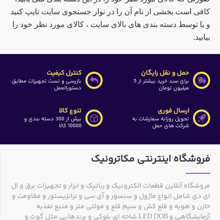
کافی است بخشی از نام آن را در نوار جستجوی سایت تایپ کنید
و یا توسط دسته بندی های بالای سایت ، کالای مورد نظر خود را
بیابید.
حمل و نقل رایگان
کنترل کیفیت
برای سبد خرید بیشتر از 5
بازرسی و تست تجهیزات مطابق
میلیون تومان
دستورالعمل
ارسال فوری
تنوع کالا
تحویل روزانه سفارشات به
بیش از 300 دسته بندی و
شرکت های حمل
10000 کالا
فروشگاه اینترنتی مکاترونیک
فروشگاه آنلاین قطعات الکترونیک و رباتیک و ابزار و تجهیزات برق و ال
ای دی شامل انواع ماژول و سنسور و آی سی و ترانزیستور و مقاومت و
خازن و هویه و قلع کش و سیم قلع و مولتی متر و منبع تغذیه
آزمایشگاهی و LED DOB شاخه ای بلوکی و برندهایی مثل گوت و