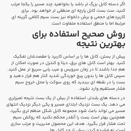
اگر دسته کابل بزرگ تر باشد یا بخواهید چند مسیر را یکجا مرتب
کنید، ست بست کابل پارچه ای منطقی تر خواهد بود. برای
کاربردهای حجمی و برش دلخواه نیز بست سیم کلافی گزینه ای
مرتبط اما با منطق استفاده متفاوت است.
روش صحیح استفاده برای
بهترین نتیجه
پیش از بستن، کابل ها را بر اساس کاربرد یا مقصدشان تفکیک
کنید. بهتر است کابل های برق، دیتا و کنترل در صورت امکان از
هم جدا باشند تا در زمان سرویس و عیب یابی سریع تر عمل کنید.
سپس کابل ها را بدون پیچ خوردگی شدید کنار هم قرار دهید و
بست را در نقطه ای ببندید که روی سوکت یا محل خروج سیم
فشار مستقیم وارد نشود.
در دسته های بلندتر، استفاده از بیش از یک بست نتیجه تمیزتری
می دهد. یک بست نزدیک ابتدای مسیر و یکی دیگر نزدیک انتهای
مسیر می تواند باعث شود مجموعه کابل شکل منظم تری بگیرد.
همچنین بهتر است بست را آنقدر محکم نکنید که روکش سیم
تحت فشار قرار بگیرد. هدف این محصول مدیریت و مرتب سازی
است، نه فشرده کردن بیش از حد کابل ها.