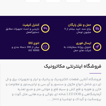
حمل و نقل رایگان
کنترل کیفیت
برای سبد خرید بیشتر از 5
بازرسی و تست تجهیزات مطابق
میلیون تومان
دستورالعمل
ارسال فوری
تنوع کالا
تحویل روزانه سفارشات به
بیش از 300 دسته بندی و
شرکت های حمل
10000 کالا
فروشگاه اینترنتی مکاترونیک
فروشگاه آنلاین قطعات الکترونیک و رباتیک و ابزار و تجهیزات برق و ال
ای دی شامل انواع ماژول و سنسور و آی سی و ترانزیستور و مقاومت و
خازن و هویه و قلع کش و سیم قلع و مولتی متر و منبع تغذیه
آزمایشگاهی و LED DOB شاخه ای بلوکی و برندهایی مثل گوت و
پروسکیت و گرداک و توشیبا و jwco , ...