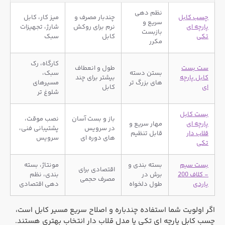
نظم دهی
چسب کابل
چندبار مصرف و
میز کار، کابل
سریع و
پارچه ای
نرم برای روکش
شارژ، تجهیزات
بازبست
تکی
کابل
سبک
مکرر
کارگاه، رک
ست بست
طول و انعطاف
بستن دسته
سبک،
کابل پارچه
بیشتر برای چند
های بزرگ تر
مسیرهای
ای
کابل
شلوغ تر
بست کابل
باز و بست آسان
نصب موقت،
پارچه ای
مهار سریع و
در سرویس
پشتیبانی فنی،
قلاب دار
قابل تنظیم
های دوره ای
سرویس
تکی
بست سیم
بسته بندی و
مونتاژ، بسته
اقتصادی برای
- کلاف 200
برش در
بندی، نظم
مصرف حجمی
یاردی
طول دلخواه
دهی اقتصادی
اگر اولویت شما استفاده چندباره و اصلاح سریع مسیر کابل است،
چسب کابل پارچه ای تکی یا مدل قلاب دار انتخاب بهتری هستند.