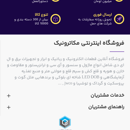
میلیون تومان
دستورالعمل
ارسال فوری
تنوع کالا
تحویل روزانه سفارشات به
بیش از 300 دسته بندی و
شرکت های حمل
10000 کالا
فروشگاه اینترنتی مکاترونیک
فروشگاه آنلاین قطعات الکترونیک و رباتیک و ابزار و تجهیزات برق و ال
ای دی شامل انواع ماژول و سنسور و آی سی و ترانزیستور و مقاومت و
خازن و هویه و قلع کش و سیم قلع و مولتی متر و منبع تغذیه
آزمایشگاهی و LED DOB شاخه ای بلوکی و برندهایی مثل گوت و
پروسکیت و گرداک و توشیبا و jwco , ...
خدمات مشتریان
راهنمای مشتریان