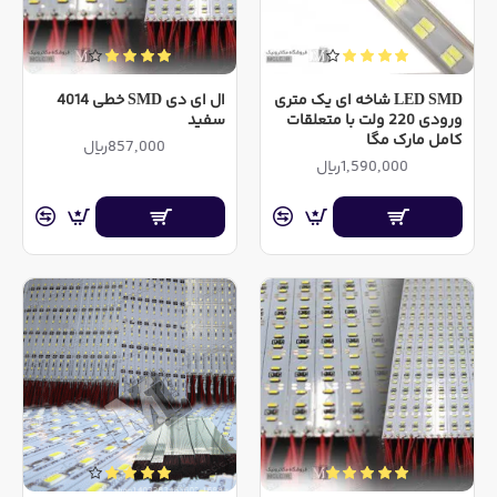
LED SMD شاخه ای یک متری
ال ای دی SMD خطی 4014
ورودی 220 ولت با متعلقات
سفید
کامل مارک مگا
857,000ریال
1,590,000ریال