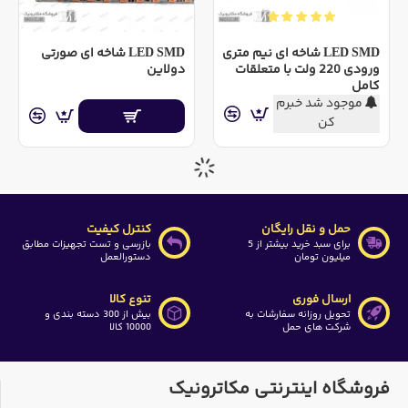
LED SMD شاخه ای نیم متری
LED SMD شاخه ای صورتی
ورودی 220 ولت با متعلقات
دولاین
کامل
موجود شد خبرم
کن
حمل و نقل رایگان
کنترل کیفیت
برای سبد خرید بیشتر از 5
بازرسی و تست تجهیزات مطابق
میلیون تومان
دستورالعمل
ارسال فوری
تنوع کالا
تحویل روزانه سفارشات به
بیش از 300 دسته بندی و
شرکت های حمل
10000 کالا
فروشگاه اینترنتی مکاترونیک