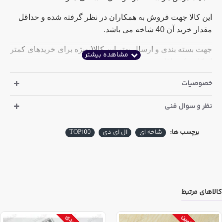
این کالا جهت فروش به همکاران در نظر گرفته شده و حداقل
مقدار خرید آن 40 شاخه می باشد.
جهت بسته بندی و ارسال بهتر این کالا(بویژه برای خریدهای کمتر
از کارتن) حداقل خرید 10 شاخه
ریل آلومینیومی
ضروری می
باشد.
خصوصیات
در قسمت کالاهای مرتبط نمونه درجه یک ال ای دی شاخه ای
نظر و سوال فنی
4014 نیز در سایت موجود است که دارای طول عمر بالاتر LED
و ضخامت بیشتر ورق آلومینیومی است. به لحاظ شدت
روشنایی بین این مدل و مدل درجه یک تفاوت محسوسی وجود
برچسب ها:
شاخه ای
ال ای دی
TOP100
ندارد و جریان هر دو نمونه دو آمپر می باشد
جهت مشاهده سایر خصوصیات روی سربرگ خصوصیات کلیک
نمایید.
کالاهای مرتبط