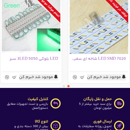
اتمام موقت موجودی
توقف در فرایند تامین
LED SMD 7020 شاخه ای سفید مرغوب
LED بلوکی 5050 3LED سبز
موجود شد خبرم کن
موجود شد خبرم کن
حمل و نقل رایگان
کنترل کیفیت
برای سبد خرید بیشتر از 5
بازرسی و تست تجهیزات مطابق
میلیون تومان
دستورالعمل
ارسال فوری
تنوع کالا
تحویل روزانه سفارشات به
بیش از 300 دسته بندی و