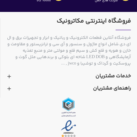
شرکت های حمل
10000 کالا
فروشگاه اینترنتی مکاترونیک
فروشگاه آنلاین قطعات الکترونیک و رباتیک و ابزار و تجهیزات برق و ال
ای دی شامل انواع ماژول و سنسور و آی سی و ترانزیستور و مقاومت و
خازن و هویه و قلع کش و سیم قلع و مولتی متر و منبع تغذیه
آزمایشگاهی و LED DOB شاخه ای بلوکی و برندهایی مثل گوت و
پروسکیت و گرداک و توشیبا و jwco , ...
خدمات مشتریان
راهنمای مشتریان