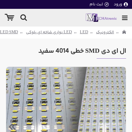
ورود
ثبت نام
الکترونیک
LED
LED نواری شاخه ای بلوکی
LED SMD شاخه ای
ال ای دی SMD خطی 4014 سفید