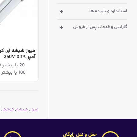
استاندارد و تاییده ها
گارانتی و خدمات پس از فروش
آمپر 250V 0.1A
20 یا بیشتر 40,500ریال
100 یا بیشتر 37,000ریال
فیوز
,
شیشه
,
کوچک
,
آ
حمل و نقل رایگان