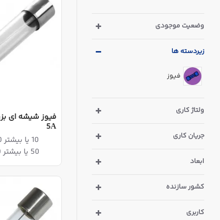
وضعیت موجودی
زیردسته ها
فیوز
ولتاژ کاری
5A
جریان کاری
10 یا بیشتر 38,880ریال
50 یا بیشتر 35,520ریال
ابعاد
کشور سازنده
کاربری