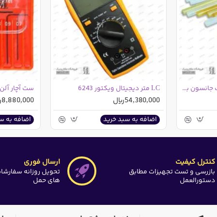
چسب حرارتی صنعتی بزرگ جانسون بسته یک کیلویی
LC متر دیجیتال ویکتور 6243
54,380,000ریال
8,880,000ریال
اضافه به سبد خرید
اضافه به س
کنترل کیفیت
ارسال فوری
بازرسی و تست تجهیزات مطابق
تحویل روزانه سفارشا
دستورالعمل
های حمل