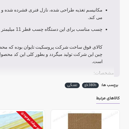
مکانیسم تغذیه طراحی شده، نازل فنری فشرده شده و ر
می کند.
چسب مناسب برای این دستگاه چسب قطر 11 میلیمتر می باشد. چسب بزرگ
کالای فوق ساخت شرکت پروسکیت تایوان بوده که محصولا
چین این شرکت تولید میگردد و بطور کلی این کد محصول
است.
مشخصات:
برچسب ها:
gk380b
تفنگی
زمان گرم
جریان
پلاگین
ولتاژ
توان
شدن
چسب
استاندارد
کالاهای مرتبط
14-16g
5-3
اتمام موقت موجودی
F
15(80)W
230V
دقیقه
per min