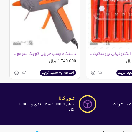
ست آچار آلن الکترونیکی پروسکیت 8PK-022 تایوانی
دستگاه چسب حرارتی کوچک سومو SM106
11,740,000ریال
بد خرید
اضافه به سبد خرید
تنوع کالا
ت به شرکت
بیش از 300 دسته بندی و 10000
کالا