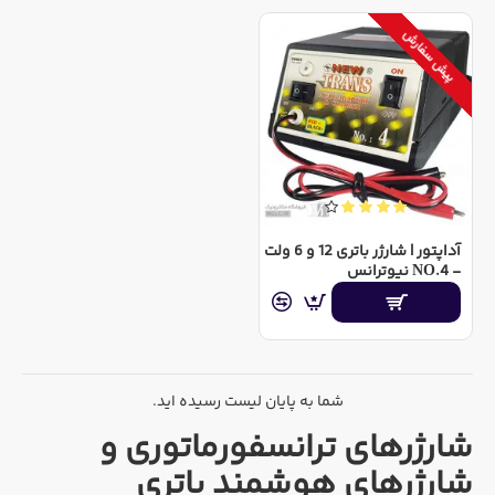
پیش سفارش
آداپتور | شارژر باتری 12 و 6 ولت
- NO.4 نیوترانس
شما به پایان لیست رسیده اید.
شارژرهای ترانسفورماتوری و
شارژرهای هوشمند باتری