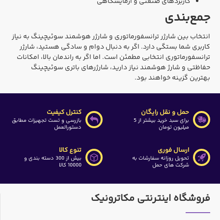
کاربردهای صنعتی و آزمایشگاهی
جمع‌بندی
انتخاب بین شارژر ترانسفورماتوری و شارژر هوشمند سوئیچینگ به نیاز
کاربری شما بستگی دارد. اگر به دنبال دوام و سادگی هستید، شارژر
ترانسفورماتوری انتخابی مطمئن است. اما اگر به راندمان بالا، امکانات
حفاظتی و شارژ هوشمند نیاز دارید، شارژرهای باتری سوئیچینگ
بهترین گزینه خواهند بود.
حمل و نقل رایگان
کنترل کیفیت
برای سبد خرید بیشتر از 5
بازرسی و تست تجهیزات مطابق
میلیون تومان
دستورالعمل
ارسال فوری
تنوع کالا
تحویل روزانه سفارشات به
بیش از 300 دسته بندی و
شرکت های حمل
10000 کالا
فروشگاه اینترنتی مکاترونیک