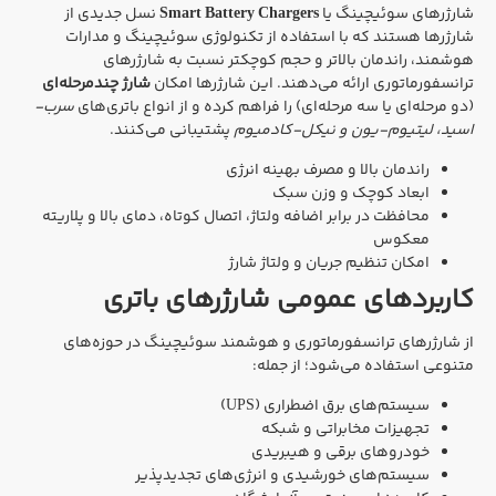
شارژرهای سوئیچینگ یا
Smart Battery Chargers
نسل جدیدی از
شارژرها هستند که با استفاده از تکنولوژی سوئیچینگ و مدارات
هوشمند، راندمان بالاتر و حجم کوچکتر نسبت به شارژرهای
ترانسفورماتوری ارائه می‌دهند. این شارژرها امکان
شارژ چندمرحله‌ای
(دو مرحله‌ای یا سه مرحله‌ای) را فراهم کرده و از انواع باتری‌های
سرب-
اسید، لیتیوم-یون و نیکل-کادمیوم
پشتیبانی می‌کنند.
راندمان بالا و مصرف بهینه انرژی
ابعاد کوچک و وزن سبک
محافظت در برابر اضافه ولتاژ، اتصال کوتاه، دمای بالا و پلاریته
معکوس
امکان تنظیم جریان و ولتاژ شارژ
کاربردهای عمومی شارژرهای باتری
از شارژرهای ترانسفورماتوری و هوشمند سوئیچینگ در حوزه‌های
متنوعی استفاده می‌شود؛ از جمله:
سیستم‌های برق اضطراری (UPS)
تجهیزات مخابراتی و شبکه
خودروهای برقی و هیبریدی
سیستم‌های خورشیدی و انرژی‌های تجدیدپذیر