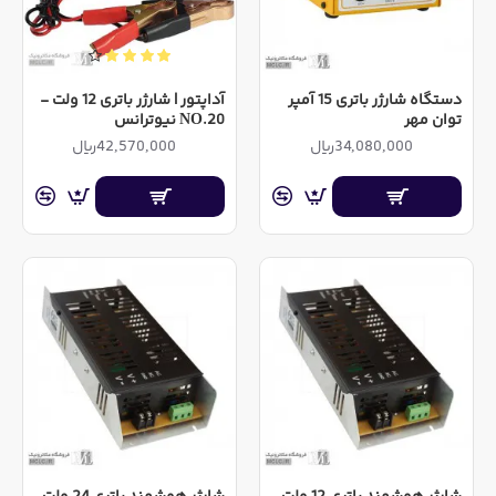
دستگاه شارژر باتری 15 آمپر
آداپتور | شارژر باتری 12 ولت -
توان مهر
NO.20 نیوترانس
34,080,000ریال
42,570,000ریال