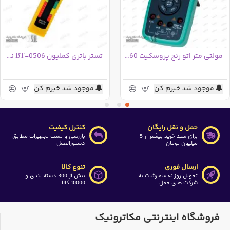
مولتی متر اتو رنج پروسکیت MT-1860 تایوانی
تستر باتری کملیون BT-0506 نمایشگر دیجیتال
موجود شد خبرم کن
موجود شد خبرم کن
حمل و نقل رایگان
کنترل کیفیت
برای سبد خرید بیشتر از 5
بازرسی و تست تجهیزات مطابق
میلیون تومان
دستورالعمل
ارسال فوری
تنوع کالا
تحویل روزانه سفارشات به
بیش از 300 دسته بندی و
شرکت های حمل
10000 کالا
فروشگاه اینترنتی مکاترونیک