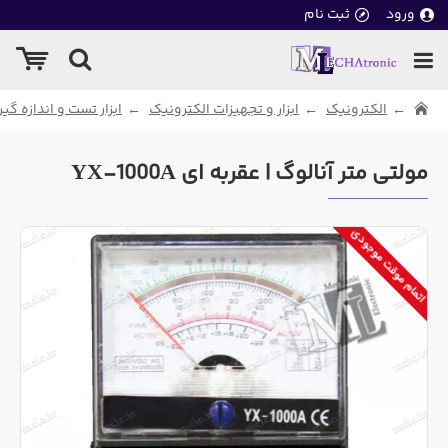
ورود
ثبت نام
الکترونیک
ابزار و تجهیزات الکترونیک
ابزار تست و اندازه گی
مولتی متر آنالوگ | عقربه ای YX-1000A
اتمام موقت موجودی