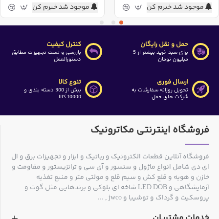
موجود شد خبرم کن
موجود شد خبرم کن
حمل و نقل رایگان
کنترل کیفیت
برای سبد خرید بیشتر از 5
بازرسی و تست تجهیزات مطابق
میلیون تومان
دستورالعمل
ارسال فوری
تنوع کالا
تحویل روزانه سفارشات به
بیش از 300 دسته بندی و
شرکت های حمل
10000 کالا
فروشگاه اینترنتی مکاترونیک
فروشگاه آنلاین قطعات الکترونیک و رباتیک و ابزار و تجهیزات برق و ال
ای دی شامل انواع ماژول و سنسور و آی سی و ترانزیستور و مقاومت و
خازن و هویه و قلع کش و سیم قلع و مولتی متر و منبع تغذیه
آزمایشگاهی و LED DOB شاخه ای بلوکی و برندهایی مثل گوت و
پروسکیت و گرداک و توشیبا و jwco , ...
خدمات مشتریان