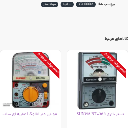
برچسب ها:
YX1000A
سانوا
مولتیمتر
کالاهای مرتبط
اتمام موقت موجودی
اتمام موقت موجودی
تستر باتری SUNWA BT-368
مولتی متر آنالوگ | عقربه ای سانوا KS-268