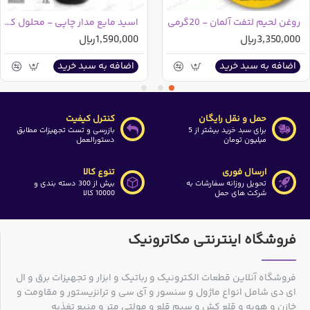
روغن لحیم لتفت آلمان - 20گرمی
اسید مایع مدار چاپی - محلول کلروفریک 250 میلی لیتر
3,350,000ریال
1,590,000ریال
اضافه به سبد خرید
اضافه به سبد خرید
حمل و نقل رایگان
کنترل کیفیت
برای سبد خرید بیشتر از 5
بازرسی و تست تجهیزات مطابق
میلیون تومان
دستورالعمل
ارسال فوری
تنوع کالا
تحویل روزانه سفارشات به
بیش از 300 دسته بندی و
شرکت های حمل
10000 کالا
فروشگاه اینترنتی مکاترونیک
فروشگاه آنلاین قطعات الکترونیک و رباتیک و ابزار و تجهیزات برق و ال
ای دی شامل انواع ماژول و سنسور و آی سی و ترانزیستور و مقاومت و
خازن و هویه و قلع کش و سیم قلع و مولتی متر و منبع تغذیه