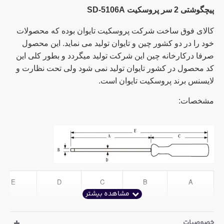
پیچگوشتی 2 سر پروسکیت SD-5106A
کالای فوق ساخت شرکت پروسکیت تایوان بوده که محصولات
خود را در دو کشور چین و تایوان تولید می نماید. این محصول
صرفا درکارخانه چین این شرکت تولید میگردد و بطور کلی این
کد محصول در کشور تایوان تولید نمی شود ولی تحت نظارت و
لایسنس برند پروسکیت تایوان است.
مشخصات:
E
D
C
B
A
207mm
3.0mm
57mm
3.2mm
150mm
خصوصیات