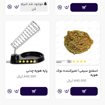
موجود شد خبرم
کن
اسفنج سیمی | تمیزکننده نوک
پایه هویه چدنی
هویه
1,640,000ریال
1,640,000ریال