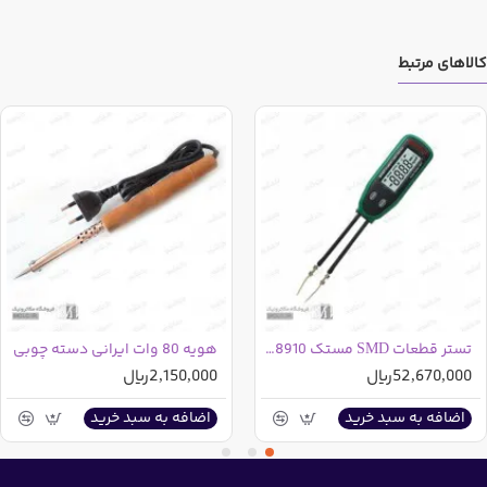
کالاهای مرتبط
تستر قطعات SMD مستک MS8910
هویه 80 وات ایرانی دسته چوبی
52,670,000ریال
2,150,000ریال
اضافه به سبد خرید
اضافه به سبد خرید