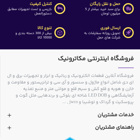
حمل و نقل رایگان
کنترل کیفیت
برای سبد خرید بیشتر از 5
بازرسی و تست تجهیزات مطابق
میلیون تومان
دستورالعمل
ارسال فوری
تنوع کالا
تحویل روزانه سفارشات به
بیش از 300 دسته بندی و
شرکت های حمل
10000 کالا
فروشگاه اینترنتی مکاترونیک
فروشگاه آنلاین قطعات الکترونیک و رباتیک و ابزار و تجهیزات برق و ال
ای دی شامل انواع ماژول و سنسور و آی سی و ترانزیستور و مقاومت و
خازن و هویه و قلع کش و سیم قلع و مولتی متر و منبع تغذیه
آزمایشگاهی و LED DOB شاخه ای بلوکی و برندهایی مثل گوت و
پروسکیت و گرداک و توشیبا و jwco , ...
خدمات مشتریان
راهنمای مشتریان