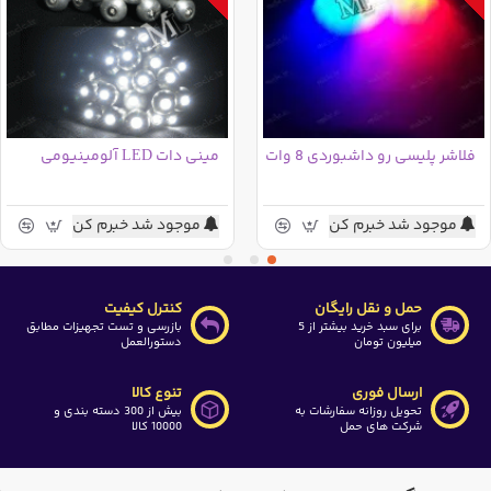
فلاشر پلیسی رو داشبوردی 8 وات
مینی دات LED آلومینیومی
موجود شد خبرم کن
موجود شد خبرم کن
حمل و نقل رایگان
کنترل کیفیت
برای سبد خرید بیشتر از 5
بازرسی و تست تجهیزات مطابق
میلیون تومان
دستورالعمل
ارسال فوری
تنوع کالا
تحویل روزانه سفارشات به
بیش از 300 دسته بندی و
شرکت های حمل
10000 کالا