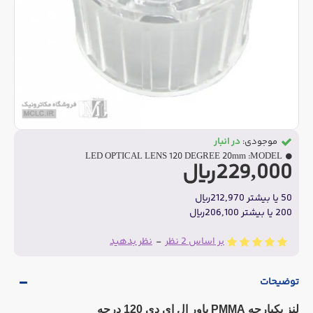
موجودی:
در انبار
LED OPTICAL LENS 120 DEGREE 20mm
MODEL:
229,000ریال
50 یا بیشتر 212,970ریال
200 یا بیشتر 206,100ریال
بر اساس 2 نظر
-
نظر بدهید
توضیحات
لنز یکپارچه PMMA پاور ال ای دی 120 درجه