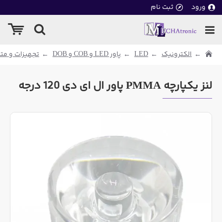
ورود
ثبت نام
الکترونیک
LED
پاور LED و COB و DOB
تجهیزات و متعلق
لنز یکپارچه PMMA پاور ال ای دی 120 درجه