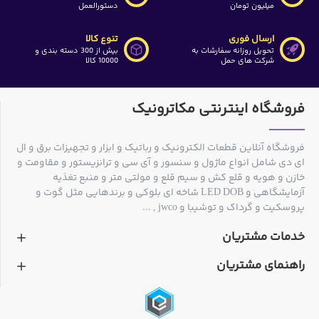
میلیون تومان
دستورالعمل
ارسال فوری
تنوع کالا
تحویل روزانه سفارشات به
بیش از 300 دسته بندی و
شرکت های حمل
10000 کالا
فروشگاه اینترنتی مکاترونیک
فروشگاه آنلاین قطعات الکترونیک و رباتیک و ابزار و تجهیزات برق و ال
ای دی شامل انواع ماژول و سنسور و آی سی و ترانزیستور و مقاومت و
خازن و هویه و قلع کش و سیم قلع و مولتی متر و منبع تغذیه
آزمایشگاهی و LED DOB شاخه ای بلوکی و برندهایی مثل گوت و
پروسکیت و گرداک و توشیبا و jwco , ...
خدمات مشتریان
راهنمای مشتریان