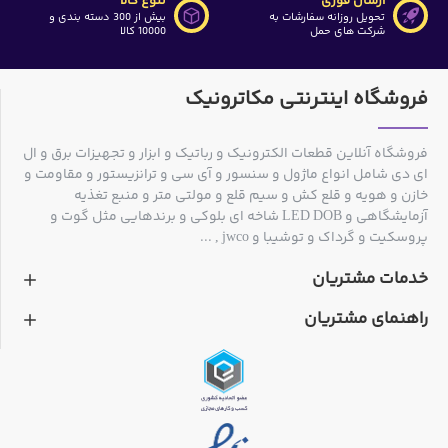
ارسال فوری
تنوع کالا
تحویل روزانه سفارشات به
بیش از 300 دسته بندی و
شرکت های حمل
10000 کالا
فروشگاه اینترنتی مکاترونیک
فروشگاه آنلاین قطعات الکترونیک و رباتیک و ابزار و تجهیزات برق و ال
ای دی شامل انواع ماژول و سنسور و آی سی و ترانزیستور و مقاومت و
خازن و هویه و قلع کش و سیم قلع و مولتی متر و منبع تغذیه
آزمایشگاهی و LED DOB شاخه ای بلوکی و برندهایی مثل گوت و
پروسکیت و گرداک و توشیبا و jwco , ...
خدمات مشتریان
راهنمای مشتریان