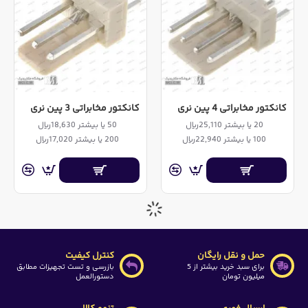
کانکتور مخابراتی 4 پین نری
کانکتور مخابراتی 3 پین نری
20 یا بیشتر 25,110ریال
50 یا بیشتر 18,630ریال
100 یا بیشتر 22,940ریال
200 یا بیشتر 17,020ریال
حمل و نقل رایگان
کنترل کیفیت
برای سبد خرید بیشتر از 5
بازرسی و تست تجهیزات مطابق
میلیون تومان
دستورالعمل