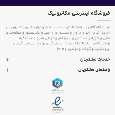
فروشگاه اینترنتی مکاترونیک
فروشگاه آنلاین قطعات الکترونیک و رباتیک و ابزار و تجهیزات برق و ال
ای دی شامل انواع ماژول و سنسور و آی سی و ترانزیستور و مقاومت و
خازن و هویه و قلع کش و سیم قلع و مولتی متر و منبع تغذیه
آزمایشگاهی و LED DOB شاخه ای بلوکی و برندهایی مثل گوت و
پروسکیت و گرداک و توشیبا و jwco , ...
خدمات مشتریان
راهنمای مشتریان