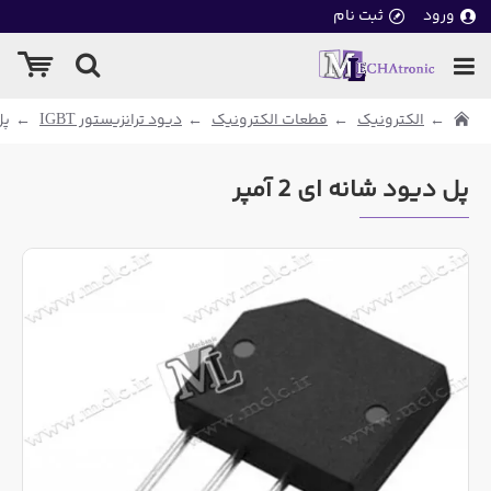
ورود
ثبت نام
الکترونیک
قطعات الکترونیک
دیود ترانزیستور IGBT
پل
پل دیود شانه ای 2 آمپر