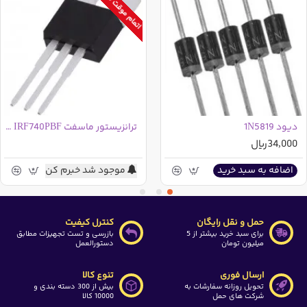
اتمام موقت موجودی
دیود 1N5819
ترانزیستور ماسفت IRF740PBF درجه دو
34,000ریال
موجود شد خبرم کن
اضافه به سبد خرید
حمل و نقل رایگان
کنترل کیفیت
برای سبد خرید بیشتر از 5
بازرسی و تست تجهیزات مطابق
میلیون تومان
دستورالعمل
ارسال فوری
تنوع کالا
تحویل روزانه سفارشات به
بیش از 300 دسته بندی و
شرکت های حمل
10000 کالا