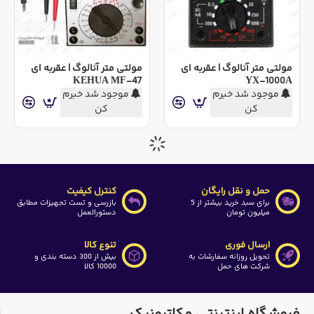
مولتی متر آنالوگ | عقربه ای
مولتی متر آنالوگ | عقربه ای
KEHUA MF-47
YX-1000A
موجود شد خبرم
موجود شد خبرم
کن
کن
حمل و نقل رایگان
کنترل کیفیت
برای سبد خرید بیشتر از 5
بازرسی و تست تجهیزات مطابق
میلیون تومان
دستورالعمل
ارسال فوری
تنوع کالا
تحویل روزانه سفارشات به
بیش از 300 دسته بندی و
شرکت های حمل
10000 کالا