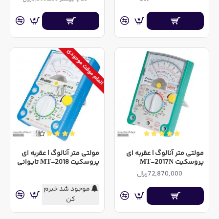
اتمام موقت موجودی
مولتی متر آنالوگ | عقربه ای
مولتی متر آنالوگ | عقربه ای
پروسکیت MT-2017N
پروسکیت MT-2018 تایوانی
72,870,000ریال
موجود شد خبرم
کن