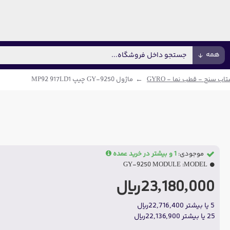
همه
اب سنج - قطب نما - GYRO
ماژول GY-9250 چیپ MP92 917LD1
موجودی:
1 و بیشتر در خرید عمده
GY-9250 MODULE
MODEL:
23,180,000ریال
5 یا بیشتر 22,716,400ریال
25 یا بیشتر 22,136,900ریال