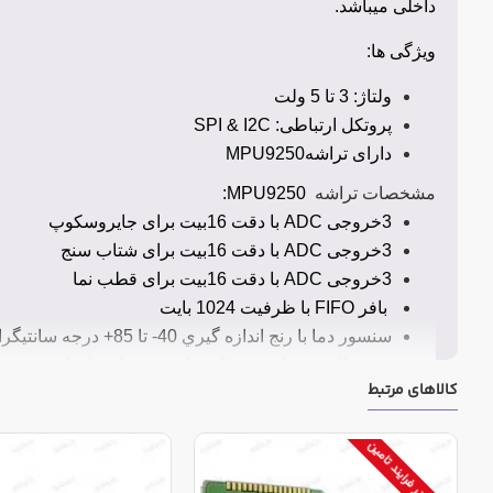
داخلی میباشد.
ویژگی ها:
ولتاژ: 3 تا 5 ولت
پروتکل ارتباطی:
SPI & I2C
دارای تراشه
MPU9250
مشخصات تراشه
MPU9250:
3
خروجی
ADC
با دقت 16بیت برای جایروسکوپ
3
خروجی
ADC
با دقت 16بیت برای شتاب سنج
3
خروجی
ADC
با دقت 16بیت برای قطب نما
بافر
FIFO
با ظرفيت 1024 بايت
سنسور دما با رنج اندازه گيري 40- تا 85+ درجه سانتيگراد
دقت بالا در پردازش حرکت با سرعت کم یا زیاد
کالاهای مرتبط
رنج اندازه گیری مقیاس کامل ۸
g ,±
۴
g ,±
۲
g±
و ±۱۶
g
بر
رنج اندازه گیری مقیاس کامل ۲۵۰± ,۵۰۰±,۱۰۰۰±و۲۰۰۰±
توقف در فرایند تامین
رنج اندازه گیری مقیاس کامل 4800
ut±
برای قطب نما
ارتباط از طریق
SPI
با حداکثر سرعت 1
MHz