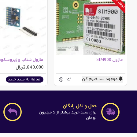
ارتباط از طریق
I2C
با حداکثر سرعت 400
KHz
ماژول SIM900
2,840,000ریال
موجود شد خبرم کن
اضافه به سبد خرید
حمل و نقل رایگان
برای سبد خرید بیشتر از 5 میلیون
تومان