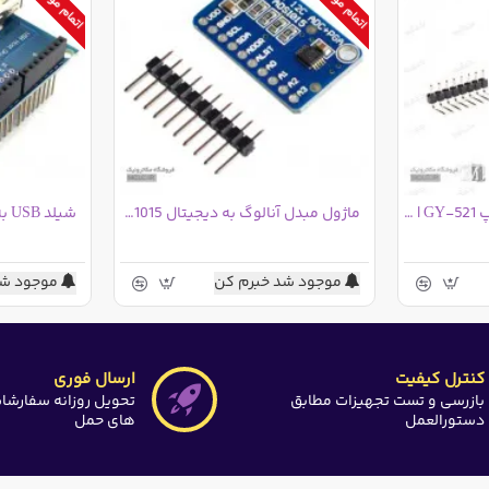
ماژول شتاب و ژیروسکوپ MPU6050 | GY-521
ماژول مبدل آنالوگ به دیجیتال ADS1015 برد آبی
شیلد USB به هاست آردوینو
موجود شد خبرم کن
موجود شد
کنترل کیفیت
ارسال فوری
بازرسی و تست تجهیزات مطابق
تحویل روزانه سفارشا
دستورالعمل
های حمل