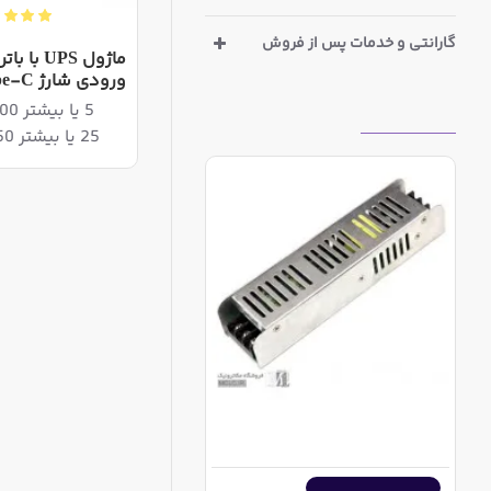
گارانتی و خدمات پس از فروش
ورودی شارژ Type-C
5 یا بیشتر 5,223,400ریال
بازدیدهای اخیر
25 یا بیشتر 5,090,150ریال
آداپتور سوئیچینگ فلزی اسلیم 24 ولت 400 وات
22,860,000ریال
اضافه به سبد خرید