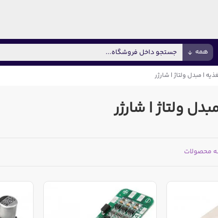
همه
ذیه | مبدل ولتاژ | شارژر
دل ولتاژ | شارژر
ه محصولات