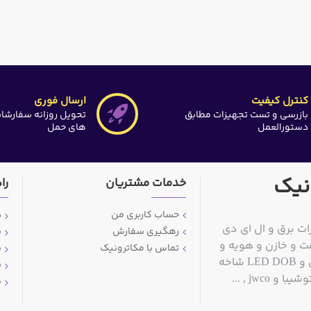
کنترل کیفیت
ارسال فوری
بازرسی و تست تجهیزات مطابق
تحویل روزانه سفارشا
دستورالعمل
های حمل
نیک
خدمات مشتریان
را
حساب کاربری من
د
ات برق و ال ای دی
رهگیری سفارش
ش
ت و خازن و هویه و
تماس با مکاترونیک
ش
قلع کش و سیم قلع و مولتی متر و منبع تغذیه آزمایشگاهی و LED DOB شاخه
ش
jwc , ...
پ