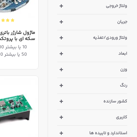
ولتاژ خروجی
جریان
ماژول شارژر باتر
ولتاژ ورودی/تغذیه
سکه ای با پروتک
10 یا بیشتر 1,257,600ریال
ابعاد
50 یا بیشتر 1,231,400ریال
وزن
رنگ
کشور سازنده
کاربری
استاندارد و تاییده ها