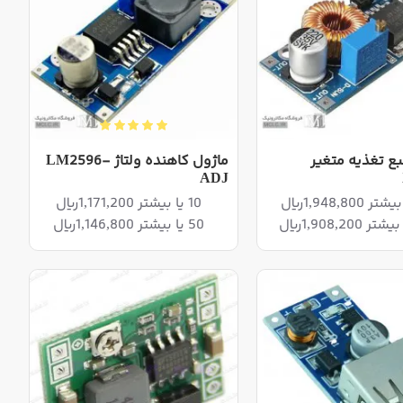
بع تغذیه متغیر
ماژول کاهنده ولتاژ LM2596-
ADJ
10 یا بیشتر 1,171,200ریال
50 یا بیشتر 1,146,800ریال