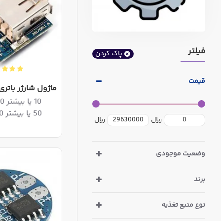
فیلتر
پاک کردن
قیمت
ماژول شارژر باتری
10 یا بیشتر 407,040ریال
50 یا بیشتر 398,560ریال
ریال
ریال
وضعیت موجودی
برند
نوع منبع تغذیه