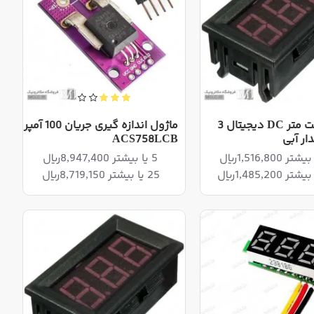
ماژول ولت متر DC دیجیتال 3
ماژول اندازه گیری جریان 100 آمپر
ار آبی
ACS758LCB
5 یا بیشتر 8,947,400ریال
25 یا بیشتر 8,719,150ریال