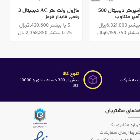
ولت متر آمپرمتر دیجیتال 500
ماژول ولت متر AC دیجیتال 3
رقمی قابدار قرمز
5 یا بیشتر 2,420,600ریال
25 یا بیشتر 2,358,850ریال
تنوع کالا
ت به شرکت
بیش از 300 دسته بندی و 10000
کالا
هنمای مشتریان
رباره مکاترونیک
رایط ارسال سفارشات