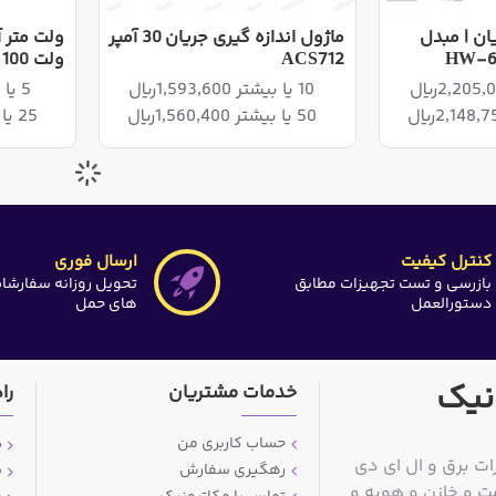
ان | مبدل
ماژول اندازه گیری جریان 30 آمپر
ACS712
ولت 100 آمپر متناوب
10 یا بیشتر 1,593,600ریال
5 یا بیشتر 6,321,000ریال
50 یا بیشتر 1,560,400ریال
25 یا بیشتر 6,159,750ریال
کنترل کیفیت
ارسال فوری
بازرسی و تست تجهیزات مطابق
تحویل روزانه سفارشا
دستورالعمل
های حمل
نیک
خدمات مشتریان
را
حساب کاربری من
د
ات برق و ال ای دی
رهگیری سفارش
ش
ت و خازن و هویه و