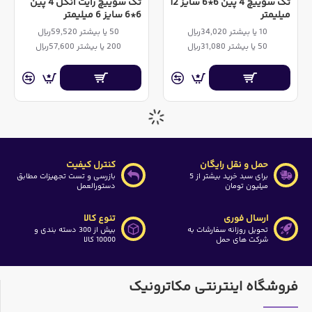
تک سوییچ 4 پین 6*6 سایز 12
تک سوییچ رایت انگل 4 پین
میلیمتر
6*6 سایز 6 میلیمتر
10 یا بیشتر 34,020ریال
50 یا بیشتر 59,520ریال
50 یا بیشتر 31,080ریال
200 یا بیشتر 57,600ریال
حمل و نقل رایگان
کنترل کیفیت
برای سبد خرید بیشتر از 5
بازرسی و تست تجهیزات مطابق
میلیون تومان
دستورالعمل
ارسال فوری
تنوع کالا
تحویل روزانه سفارشات به
بیش از 300 دسته بندی و
شرکت های حمل
10000 کالا
فروشگاه اینترنتی مکاترونیک