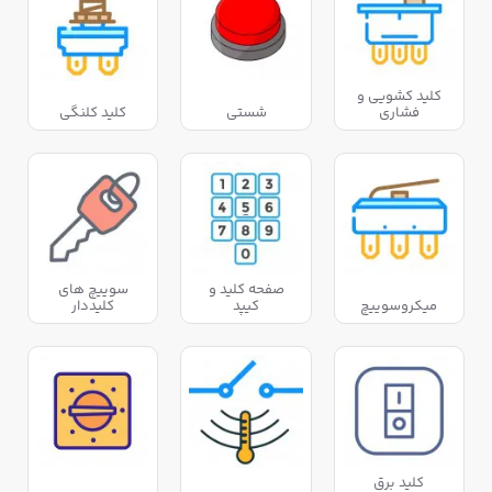
کلید کشویی و
فشاری
شستی
کلید کلنگی
صفحه کلید و
سوییچ های
میکروسوییچ
کیپد
کلیددار
کلید برق