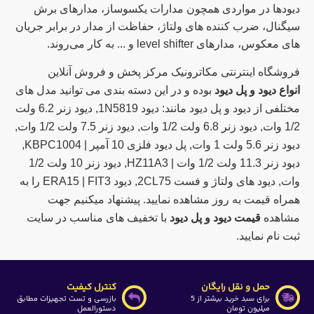
دیودها در مواردی همچون مدارات یکسوساز، مدارهای برش
سیگنال، ضرب کننده های ولتاژ، حفاظت از مدار در برابر جریان
های معکوس، مدارهای
level shifter و ... به کار می‌روند.
فروشگاه اینترنتی مکاترونیک مرکز پخش و فروش آنلاین
انواع دیود و پل دیود
بوده و در این دسته بندی می توانید مدل های
مختلفی از دیود و پل دیود مانند: دیود 1N5819, دیود زنر 6.2 ولت
1/2 وات, دیود زنر 6.8 ولت 1/2 وات, دیود زنر 7.5 ولت 1/2 وات,
دیود زنر 5.6 ولت 1 وات, پل دیود فلزی 10 آمپر | KBPC1004,
دیود زنر 11.3 ولت 1/2 وات | HZ11A3, دیود زنر 10 ولت 1/2
وات, دیود های ولتاژ و فست 2CL75, دیود ERA15 | FIT3 را به
همراه قیمت به روز مشاهده نمایید. پیشنهاد میکنیم جهت
مشاهده
قیمت دیود و پل دیود
با تخفیف های مناسب در سایت
ثبت نام نمایید.
حمل و نقل رایگان
کنترل کیفیت
برای سبد خرید بیشتر از 5
بازرسی و تست تجهیزات مطابق
میلیون تومان
دستورالعمل