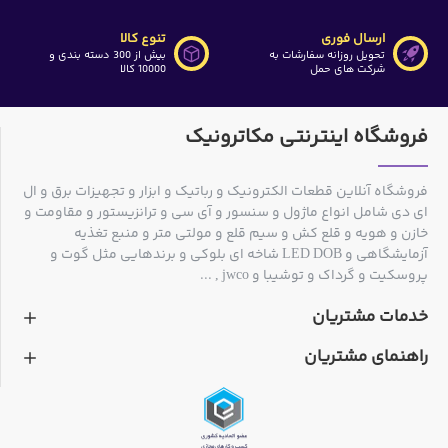
ارسال فوری
تنوع کالا
تحویل روزانه سفارشات به
بیش از 300 دسته بندی و
شرکت های حمل
10000 کالا
فروشگاه اینترنتی مکاترونیک
فروشگاه آنلاین قطعات الکترونیک و رباتیک و ابزار و تجهیزات برق و ال
ای دی شامل انواع ماژول و سنسور و آی سی و ترانزیستور و مقاومت و
خازن و هویه و قلع کش و سیم قلع و مولتی متر و منبع تغذیه
آزمایشگاهی و LED DOB شاخه ای بلوکی و برندهایی مثل گوت و
پروسکیت و گرداک و توشیبا و jwco , ...
خدمات مشتریان
راهنمای مشتریان