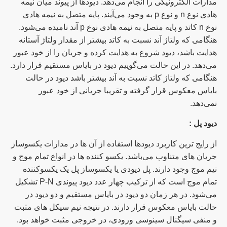
مدارات الکترونیکی را انجام می‌دهد. دیودها از پیوند میان نیمه
هادی نوع
n
و نوع
p به وجود می‌آیند. پایه متصل به نیمه هادی
نوع n
کاتد و پایه متصل به نیمه هادی نوع
p
آند نامیده می‌شود.
هنگامی که ولتاژ آند نسبت به کاتد بیشتر از مقدار ولتاژ آستانه
هدایت باشد، دیود شروع به هدایت کرده و جریان را از خود عبور
می‌دهد. در این حالت می‌گوییم دیود در بایاس مستقیم قرار دارد.
هنگامی که ولتاژ کاتد نسبت به آند بیشتر باشد دیود در حالت
بایاس معکوس قرار گرفته و تقریبا جریانی از خود عبور
نمی‌دهد.
دیود پل :
از رایج ترین کاربرد دیودها استفاده از آن ها در مدارات یکسوساز
جریان های متناوب می‌باشد. یکسو کننده ها در انواع تمام موج و
نیم موج وجود دارند. پل دیودی یا یکسوساز پل یک یکسوکننده
تمام موج است که از ترکیب چهار عدد دیود پیوندی
P-N
تشکیل
می‌شود. در هر زمان دو دیود در بایاس مستقیم و دو دیود در
حالت بایاس معکوس قرار دارند. در نتیجه نیم سیکل های مثبت
و منفی سیگنال سینوسی ورودی، در خروجی مثبت خواهد بود.