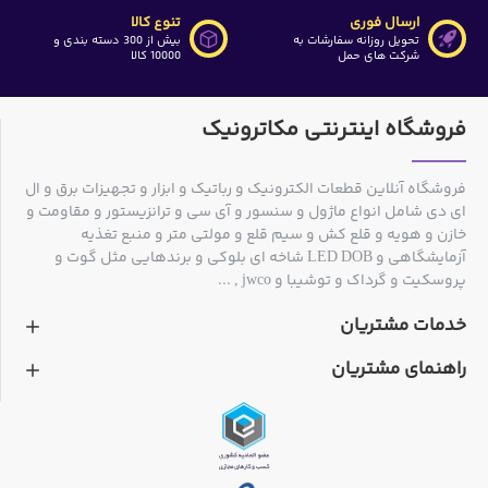
ارسال فوری
تنوع کالا
تحویل روزانه سفارشات به
بیش از 300 دسته بندی و
شرکت های حمل
10000 کالا
فروشگاه اینترنتی مکاترونیک
فروشگاه آنلاین قطعات الکترونیک و رباتیک و ابزار و تجهیزات برق و ال
ای دی شامل انواع ماژول و سنسور و آی سی و ترانزیستور و مقاومت و
خازن و هویه و قلع کش و سیم قلع و مولتی متر و منبع تغذیه
آزمایشگاهی و LED DOB شاخه ای بلوکی و برندهایی مثل گوت و
پروسکیت و گرداک و توشیبا و jwco , ...
خدمات مشتریان
راهنمای مشتریان