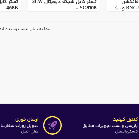
 فانکشن
تستر کابل شبکه دیجیتال 3LW
468B
- SC8108
شما به پایان لیست رسیده اید
کنترل کیفیت
ارسال فوری
بازرسی و تست تجهیزات مطابق
تحویل روزانه سفارشا
دستورالعمل
های حمل