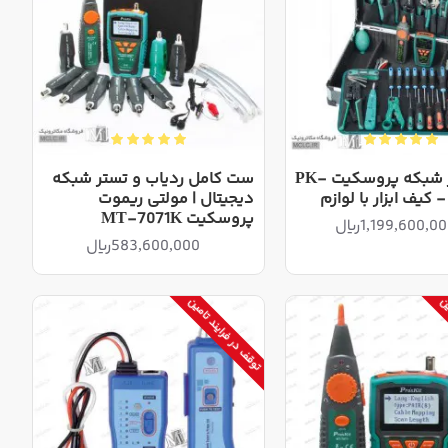
کیف ابزار شبکه پروسکیت PK-
ست کامل ردیاب و تستر شبکه
دیجیتال | مولتی ریموت
پروسکیت MT-7071K
1,199,600,0ریال
583,600,000ریال
مین
توقف در فرایند تامین