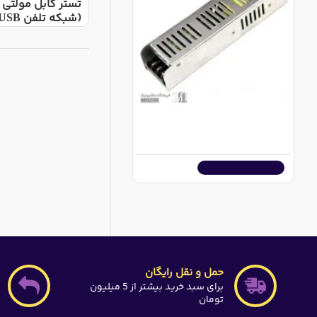
تستر کابل مولتی
(شبکه تلفن BNC USB و ...)
آداپتور سوئیچینگ فلزی اسلیم 24 ولت 400 وات
22,860,000ریال
اضافه به سبد خرید
حمل و نقل رایگان
برای سبد خرید بیشتر از 5 میلیون
تومان