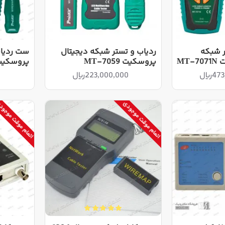
 شبکه
ردیاب و تستر شبکه دیجیتال
MT
پروسکیت MT-7059
پروسکیت -7071
ریال
223,000,000ریال
اتمام موقت موجودی
اتمام موقت موجو