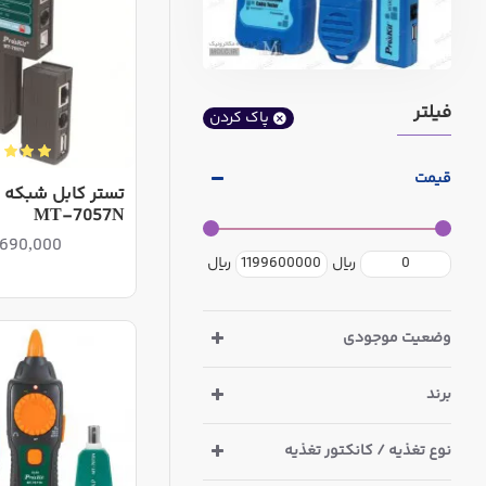
فیلتر
پاک کردن
قیمت
تستر کابل شبکه
MT-7057N
67,690,000ر
ریال
ریال
وضعیت موجودی
برند
نوع تغذیه / کانکتور تغذیه