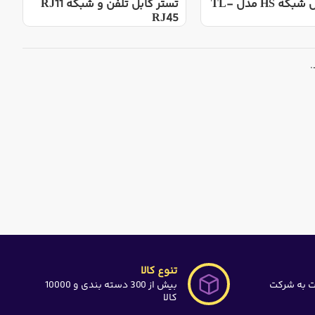
تستر کابل شبکه HS مدل TL-
تستر کابل تلفن و شبکه RJ11
RJ45
.
تنوع کالا
ت به شرکت
بیش از 300 دسته بندی و 10000
کالا