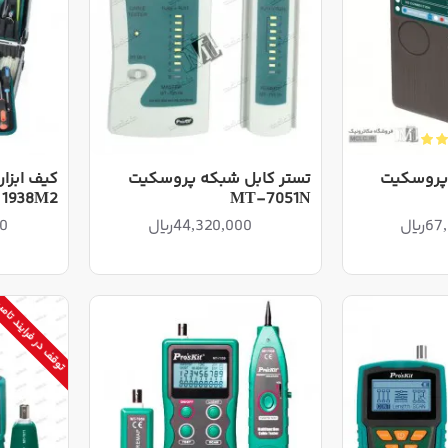
 پروسکیت
تستر کابل شبکه پروسکیت
MT-7051N
1938M2 - کیف ابزار با لوازم
یال
44,320,000ریال
00
توقف در فرایند تا